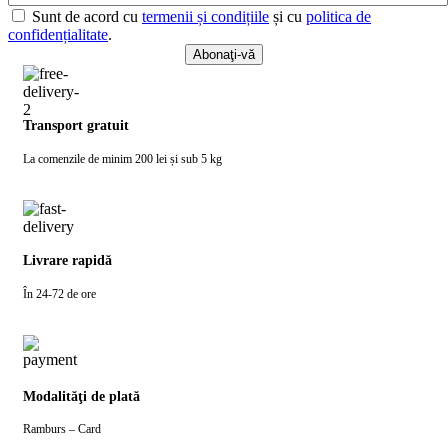
Sunt de acord cu
termenii și condițiile
și cu
politica de
confidențialitate
.
Transport gratuit
La comenzile de minim 200 lei și sub 5 kg
Livrare rapidă
În 24-72 de ore
Modalităţi de plată
Ramburs – Card