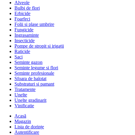
Alveole
Bulbi de flori
Erbicide
Foarfeci
Folii si plase umbrire
Fungicide
Ingrasaminte
Insecticide
Pompe de stropit si irigații
Raticide
Saci
Seminte gazon
Seminte legume si flori
Seminte profesionale
Sfoara de balotat
Substraturi si pamant
Tratamente
Unelte
Unelte gradinarit
Vinificatie
Acasă
Magazin
Lista de dorințe
Autentificare