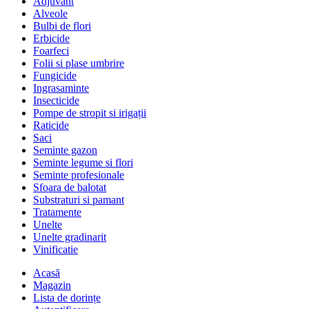
Adjuvant
Alveole
Bulbi de flori
Erbicide
Foarfeci
Folii si plase umbrire
Fungicide
Ingrasaminte
Insecticide
Pompe de stropit si irigații
Raticide
Saci
Seminte gazon
Seminte legume si flori
Seminte profesionale
Sfoara de balotat
Substraturi si pamant
Tratamente
Unelte
Unelte gradinarit
Vinificatie
Acasă
Magazin
Lista de dorințe