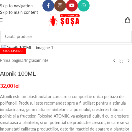
Skip to navigation
Skip to main content
Click to enlarge
STOC EPUIZAT
Prima pagină
/
Ingrasaminte
Atonik 100ML
32,00
lei
Atonik
este un biostimulator care are o compozitie unica pe baza de
polifenoli. Produsul este recomandat spre a fi utilizat pentru a stimula
inradacinarea, germinatia semintelor si a polenului, cresterea tubului
polinic si a fructelor. Folosind ATONIK, va asigurati culturi cu o crestere
sanatoasa a plantelor, si un potential de productie crescut, in care se va
imbunatati calitatea productiilor, datorita reactiei de aparare a plantelor