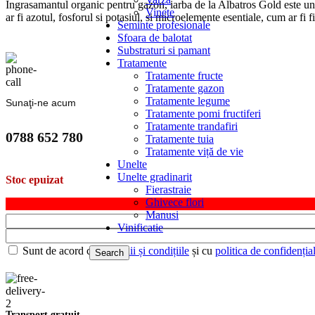
Ingrasamantul organic pentru gazon, iarba de la Albatros Gold este un
Vinete
ar fi azotul, fosforul si potasiul, si microelemente esentiale, cum ar fi 
Seminte profesionale
Sfoara de balotat
Substraturi si pamant
Tratamente
Tratamente fructe
Tratamente gazon
Tratamente legume
Sunaţi-ne acum
Tratamente pomi fructiferi
Tratamente trandafiri
0788 652 780
Tratamente tuia
Tratamente viță de vie
Unelte
Unelte gradinarit
Stoc epuizat
Fierastraie
Ghivece flori
Manusi
Vinificatie
Sunt de acord cu
termenii și condițiile
și cu
politica de confidențial
Search
Transport gratuit