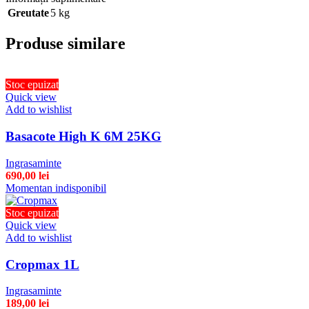
Greutate
5 kg
Produse similare
Stoc epuizat
Quick view
Add to wishlist
Basacote High K 6M 25KG
Ingrasaminte
690,00
lei
Momentan indisponibil
Stoc epuizat
Quick view
Add to wishlist
Cropmax 1L
Ingrasaminte
189,00
lei