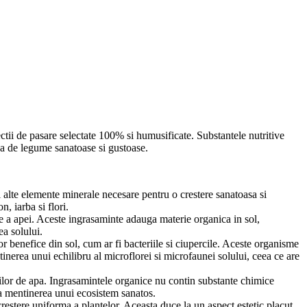
tii de pasare selectate 100% si humusificate. Substantele nutritive
erea de legume sanatoase si gustoase.
si alte elemente minerale necesare pentru o crestere sanatoasa si
, iarba si flori.
nere a apei. Aceste ingrasaminte adauga materie organica in sol,
ea solului.
r benefice din sol, cum ar fi bacteriile si ciupercile. Aceste organisme
nerea unui echilibru al microflorei si microfaunei solului, ceea ce are
ilor de apa. Ingrasamintele organice nu contin substante chimice
 la mentinerea unui ecosistem sanatos.
crestere uniforma a plantelor. Aceasta duce la un aspect estetic placut