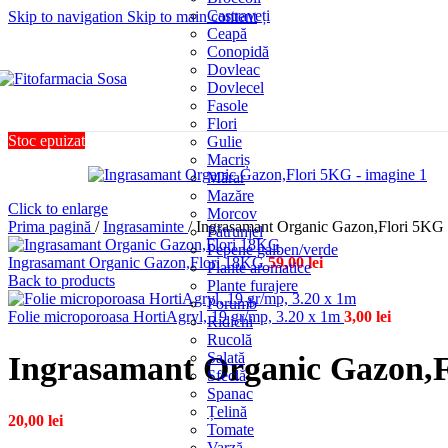
Castraveți
Skip to navigation
Skip to main content
Ceapă
Conopidă
Dovleac
Dovlecel
Fasole
Flori
Stoc epuizat
Gulie
Macriș
Mărar
Mazăre
Click to enlarge
Morcov
Prima pagină
/
Ingrasaminte
/
Ingrasamant Organic Gazon,Flori 5KG
Pătrunjel
Pepene galben/verde
Ingrasamant Organic Gazon,Flori 18KG
59,00
lei
Plante aromatice
Back to products
Plante furajere
Porumb
Folie microporoasa HortiAgryl, 19 gr/mp, 3.20 x 1m
3,00
lei
Ridichi
Rucolă
Salată
Ingrasamant Organic Gazon,
Sfeclă
Spanac
Țelină
20,00
lei
Tomate
Varză