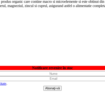
 produs organic care contine macro si microelemente si este obtinut din
fierul, magneziul, zincul si cuprul, asigurand astfel o alimentatie completa
Notificare revenire în stoc
itate
.