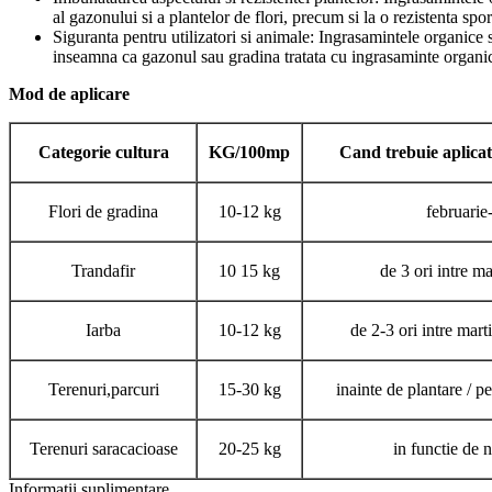
al gazonului si a plantelor de flori, precum si la o rezistenta spor
Siguranta pentru utilizatori si animale: Ingrasamintele organice
inseamna ca gazonul sau gradina tratata cu ingrasaminte organice 
Mod de aplicare
Categorie cultura
KG/100mp
Cand trebuie aplica
Flori de gradina
10-12 kg
februarie
Trandafir
10 15 kg
de 3 ori intre mar
Iarba
10-12 kg
de 2-3 ori intre mart
Terenuri,parcuri
15-30 kg
inainte de plantare / p
Terenuri saracacioase
20-25 kg
in functie de n
Informații suplimentare