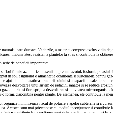
 naturala, care dureaza 30 de zile, a materiei compuse exclusiv din dejec
ificarea, imbunatatesc rezistenta plantelor la stres si contribuie la obtin
o serie de beneficii importante:
si flori furnizeaza nutrienti esentiali, precum azotul, fosforul, potasiul 
eptat in sol, asigurand o alimentatie echilibrata si sustenabila pentru gazon
nice ajuta la imbunatatirea structurii solului si a capacitatii sale de reti
moveaza dezvoltarea unui sistem de radacini sanatos si se reduce eroziun
gazon, iarba si flori sprijina dezvoltarea si activitatea microorganismelo
r-o forma disponibila pentru plante. De asemenea, ele contribuie la menti
r organice minimizeaza riscul de poluare a apelor subterane si a cursur
itatea. Acestea sunt mai prietenoase cu mediul inconjurator si contribuie
organice contribuie la dezvoltarea unui sistem radicular puternic si la o 