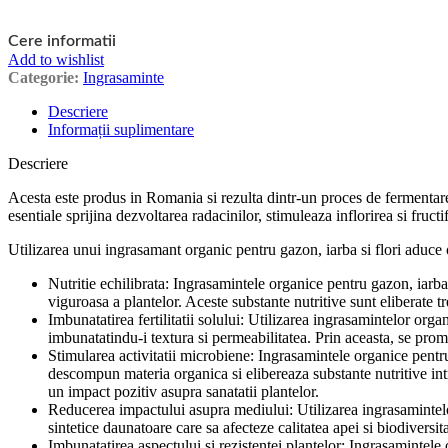
Cere informatii
Add to wishlist
Categorie:
Ingrasaminte
Descriere
Informații suplimentare
Descriere
Acesta este produs in Romania si rezulta dintr-un proces de fermentare
esentiale sprijina dezvoltarea radacinilor, stimuleaza inflorirea si fruct
Utilizarea unui ingrasamant organic pentru gazon, iarba si flori aduce 
Nutritie echilibrata: Ingrasamintele organice pentru gazon, iarba 
viguroasa a plantelor. Aceste substante nutritive sunt eliberate tr
Imbunatatirea fertilitatii solului: Utilizarea ingrasamintelor orga
imbunatatindu-i textura si permeabilitatea. Prin aceasta, se pro
Stimularea activitatii microbiene: Ingrasamintele organice pentru 
descompun materia organica si elibereaza substante nutritive int
un impact pozitiv asupra sanatatii plantelor.
Reducerea impactului asupra mediului: Utilizarea ingrasamintelo
sintetice daunatoare care sa afecteze calitatea apei si biodivers
Imbunatatirea aspectului si rezistentei plantelor: Ingrasamintele 