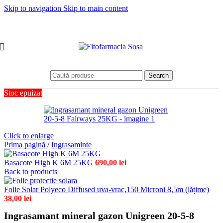
Skip to navigation
Skip to main content
Search
Stoc epuizat
Click to enlarge
Prima pagină
/
Ingrasaminte
Basacote High K 6M 25KG
690,00
lei
Back to products
Folie Solar Polyeco Diffused uva-vrac,150 Microni 8,5m (lățime)
38,00
lei
Ingrasamant mineral gazon Unigreen 20-5-8