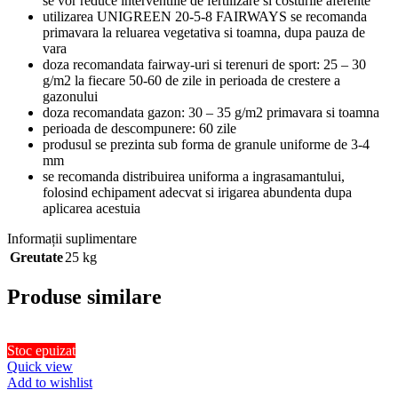
se vor reduce interventiile de fertilizare si costurile aferente
utilizarea UNIGREEN 20-5-8 FAIRWAYS se recomanda
primavara la reluarea vegetativa si toamna, dupa pauza de
vara
doza recomandata fairway-uri si terenuri de sport: 25 – 30
g/m2 la fiecare 50-60 de zile in perioada de crestere a
gazonului
doza recomandata gazon: 30 – 35 g/m2 primavara si toamna
perioada de descompunere: 60 zile
produsul se prezinta sub forma de granule uniforme de 3-4
mm
se recomanda distribuirea uniforma a ingrasamantului,
folosind echipament adecvat si irigarea abundenta dupa
aplicarea acestuia
Informații suplimentare
Greutate
25 kg
Produse similare
Stoc epuizat
Quick view
Add to wishlist