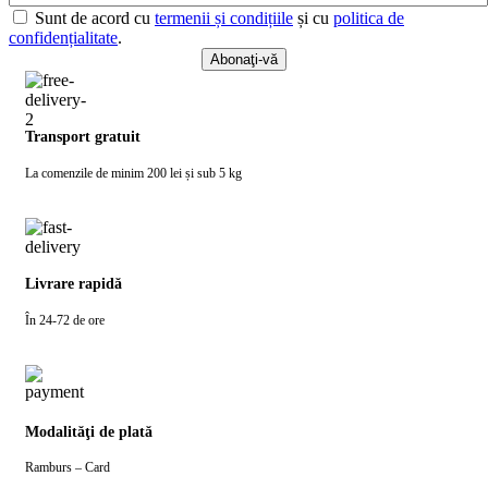
Sunt de acord cu
termenii și condițiile
și cu
politica de
confidențialitate
.
Transport gratuit
La comenzile de minim 200 lei și sub 5 kg
Livrare rapidă
În 24-72 de ore
Modalităţi de plată
Ramburs – Card