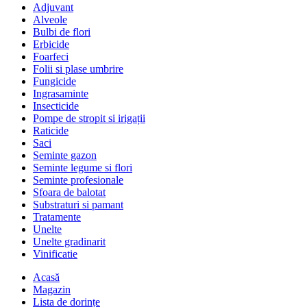
Adjuvant
Alveole
Bulbi de flori
Erbicide
Foarfeci
Folii si plase umbrire
Fungicide
Ingrasaminte
Insecticide
Pompe de stropit si irigații
Raticide
Saci
Seminte gazon
Seminte legume si flori
Seminte profesionale
Sfoara de balotat
Substraturi si pamant
Tratamente
Unelte
Unelte gradinarit
Vinificatie
Acasă
Magazin
Lista de dorințe