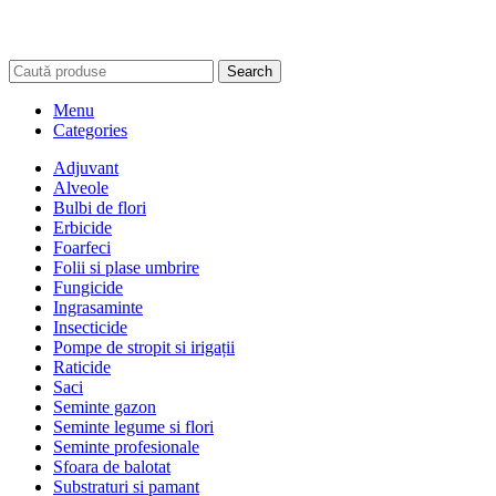
Search
Menu
Categories
Adjuvant
Alveole
Bulbi de flori
Erbicide
Foarfeci
Folii si plase umbrire
Fungicide
Ingrasaminte
Insecticide
Pompe de stropit si irigații
Raticide
Saci
Seminte gazon
Seminte legume si flori
Seminte profesionale
Sfoara de balotat
Substraturi si pamant