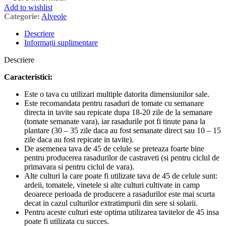
Add to wishlist
Categorie:
Alveole
Descriere
Informații suplimentare
Descriere
Caracteristici:
Este o tava cu utilizari multiple datorita dimensiunilor sale.
Este recomandata pentru rasaduri de tomate cu semanare
directa in tavite sau repicate dupa 18-20 zile de la semanare
(tomate semanate vara), iar rasadurile pot fi tinute pana la
plantare (30 – 35 zile daca au fost semanate direct sau 10 – 15
zile daca au fost repicate in tavite).
De asemenea tava de 45 de celule se preteaza foarte bine
pentru producerea rasadurilor de castraveti (si pentru ciclul de
primavara si pentru ciclul de vara).
Alte culturi la care poate fi utilizate tava de 45 de celule sunt:
ardeii, tomatele, vinetele si alte culturi cultivate in camp
deoarece perioada de producere a rasadurilor este mai scurta
decat in cazul culturilor extratimpurii din sere si solarii.
Pentru aceste culturi este optima utilizarea tavitelor de 45 insa
poate fi utilizata cu succes.