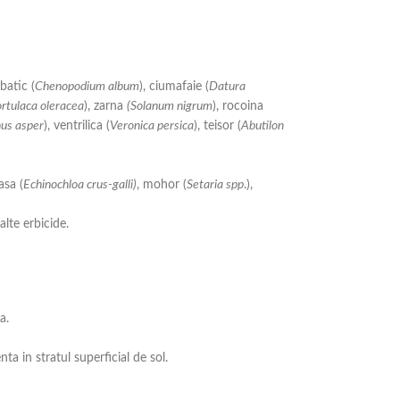
batic (
Chenopodium album
), ciumafaie (
Datura
rtulaca oleracea
), zarna
(Solanum nigrum
), rocoina
us asper
), ventrilica (
Veronica persica
), teisor (
Abutilon
asa (
Echinochloa crus-galli)
, mohor (
Setaria spp
.),
lte erbicide.
a.
a in stratul superficial de sol.