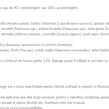
de apa de 90 L preemergent sau 100 L postemergent.
boda (
Atriplex patula
), traista ciobanului (
Capsella bursa-pastoris
), spanac sal
, musetel (
Matricaria spp
.), ardeiul broastei (
Polygonum spp.
), iarba grasa (
Po
, zamosita (
Hibiscus trionum
), cruciulita (
Senecio vulgaris
), susai aspru (
Sonch
ica (
Raphanus raphanistrum
) si cornuti (
Xanthium
).
inalis
), firuta (
Poa spp
.), coada vulpii (
Alopecurus myosuroides
), iarba barbo
i cu continut de humus peste 3,5%, Adengo poate fi utilizat in asociere cu a
o are o buna selectivitate pentru hibrizii cultivati in prezent in Romani
a aplicarea ime diat dupa semanat, pentru a valorifica umiditatea existent
 anuale si cateva dicotile (ex.
Xanthium
) este mai scazuta.
ul de orice responsabilitate.