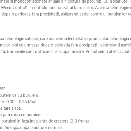
ate si monocotiledonate anuale din cultura de porumb. Cu Isoxaflutol, ce
eed Control” – controlul sincronizat al buruienilor. Aceasta tehnologie 
dupa o perioada fara precipitatii, asigurand astfel controlul buruienilor ce
tehnologie safener, care mareste selectivitatea produsului. Tehnologia un
rimelor ploi ce urmeaza dupa o perioada fara precipitatii, controland astfe
lanta. Buruienile sunt distruse chiar dupa rasarire. Primul semn al eficacitat
,5%.
puternica cu buruieni.
tre 0,30 – 0,35 l/ha:
s tare slaba.
e puternica cu buruieni.
 buruieni in faza incipienta de crestere (2-3 frunze).
 lui Adengo, dupa o aratura normala.