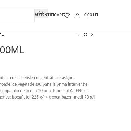
AUTENTIFICARE
0,00
LEI
ML
200ML
ta ca o suspensie concentrata ce asigura
erioadei de vegetatie sau pana la prima interventie
data dupa ploi de minim 10 mm. Produsul ADENGO
tive: isoxaflutol 225 g/l + tiencarbazon-metil 90 g/l