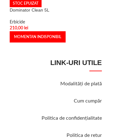
STOC EPUIZAT
STOC EPUIZAT
Dominator Clean 5L
Glygold 36 SL 1
Erbicide
Erbicide
210,00
lei
12,00
lei
MOMENTAN INDISPONIBIL
MOMENTAN INDI
LINK-URI UTILE
Modalităţi de plată
Cum cumpăr
Politica de confidenţialitate
Politica de retur