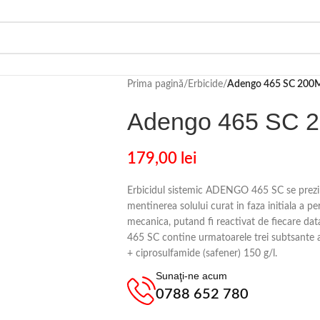
Prima pagină
/
Erbicide
/
Adengo 465 SC 200
Adengo 465 SC 
179,00
lei
Erbicidul sistemic ADENGO 465 SC se prezin
mentinerea solului curat in faza initiala a p
mecanica, putand fi reactivat de fiecare 
465 SC contine urmatoarele trei subtsante ac
+ ciprosulfamide (safener) 150 g/l.
Sunaţi-ne acum
0788 652 780