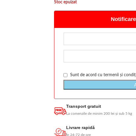
Stoc epuizat
Notificare
Sunt de acord cu
termenii și condiți
Transport gratuit
La comenzile de minim 200 lei și sub 5 kg
Livrare rapidă
În 24-72 de ore