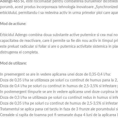
Adengo 465 SC
este rocomadat pentru combaterea buruienilor dicotiledon
porumb, acest produs incorporeaza tehnologia inovatoare „Synchronized W
erbicidului, permitandu-i sa redevina activ in urma primelor ploi care apar 
Mod de actiune:
Erbicidul Adengo combina doua substante active puternice si cea mai noua 
capacitatea de reactivare, care ii permite sa fie din nou activ in timpul p
este preluat radicular si foliar si are o puternica activitate sistemica in p
distrugerea ei completa.
Mod de utilizare:
In preemergent se are in vedere aplicarea unei doze de 0,35-0,4 l/ha:
Doza de 0,35 l/ha se utilizeaza pe soluri cu continut de humus pana la 2
Doza de 0,4 l/ha pe soluri cu continut in humus de 2,5-3,5% si infestare 
In postemergent timpurie se are in vedere aplicarea unei doze curpinsa in
Doza de 0,3 l/ha se utilizeaza pe soluri cu continut redus in humus si infe
Doza de 0,35 l/ha pe soluri cu continut de humus de 2,5-3,5% si infestar
Tratamentul se aplica pana cel tarziu in faza de 3 frunze ale porumbului si
Cerealele si rapita de toamna pot fi semanate dupa 4 luni de la aplicarea