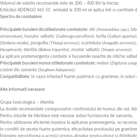
Volumul de solutie recomandat este de 200 – 400 litri la hectar.
Erbicidul ADENGO 465 SC ambalat la 100 ml se aplica intr-o cantitate 
Spectru de combatere:
Principalele buruieni dicotiledonate combatute:
stir (
Amaranthus spp.
), lo
stramonium
), busuioc salbatic (
Galinsoga parviflora
), turita (
Galium aparine
)
(
Stellaria media
), pungulita (
Thlaspi arvense
), scanteiuta (
Anagallis arvensis
)
theophrasti
), dentita (
Bidens tripartita
), mustar salbatic (
Sinapis arvensis
).
La aplicare postemergenta combate si buruienile rasarite de ridiche salbat
Principalele buruieni monocotiledonate combatute:
meisor (
Digitaria sangu
costrei din samanta (
Sorghum halepense
).
Compatibilitate:
In cazul infestarii foarte puternice cu graminee, in solur
Alte informatii necesare:
Grupa toxicologica – Atentie
La dozele recomandate corespunzator continutului de humus din sol, Adeng
Pentru loturile de hibridare este necesar avizul furnizorului de samanta.
Pentru obtinerea eficientei maxime la aplicarea preemergenta, se recomand
In conditii de seceta foarte puternica, eficacitatea produsului pe graminee
Folosirea neconforma a acestui produs absolva producatorul si distribuitor