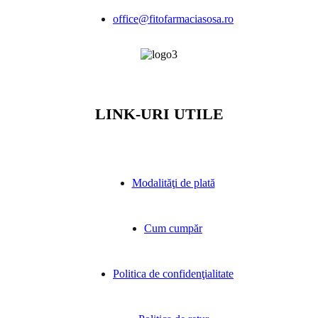
office@fitofarmaciasosa.ro
LINK-URI UTILE
Modalităţi de plată
Cum cumpăr
Politica de confidenţialitate