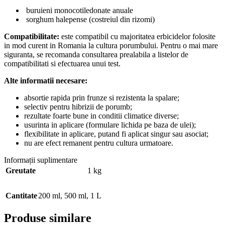
buruieni monocotiledonate anuale
sorghum halepense (costreiul din rizomi)
Compatibilitate:
este compatibil cu majoritatea erbicidelor folosite
in mod curent in Romania la cultura porumbului. Pentru o mai mare
siguranta, se recomanda consultarea prealabila a listelor de
compatibilitati si efectuarea unui test.
Alte informatii necesare:
absortie rapida prin frunze si rezistenta la spalare;
selectiv pentru hibrizii de porumb;
rezultate foarte bune in conditii climatice diverse;
usurinta in aplicare (formulare lichida pe baza de ulei);
flexibilitate in aplicare, putand fi aplicat singur sau asociat;
nu are efect remanent pentru cultura urmatoare.
Informații suplimentare
Greutate
1 kg
Cantitate
200 ml
,
500 ml
,
1 L
Produse similare