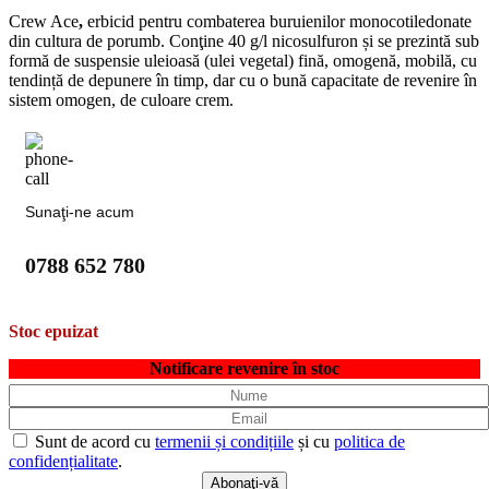
Crew Ace
,
erbicid pentru combaterea buruienilor monocotiledonate
din cultura de porumb. Conţine 40 g/l nicosulfuron și se prezintă sub
formă de suspensie uleioasă (ulei vegetal) fină, omogenă, mobilă, cu
tendință de depunere în timp, dar cu o bună capacitate de revenire în
sistem omogen, de culoare crem.
Sunaţi-ne acum
0788 652 780
Stoc epuizat
Notificare revenire în stoc
Sunt de acord cu
termenii și condițiile
și cu
politica de
confidențialitate
.