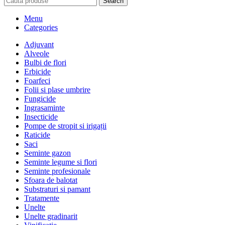
Search
Menu
Categories
Adjuvant
Alveole
Bulbi de flori
Erbicide
Foarfeci
Folii si plase umbrire
Fungicide
Ingrasaminte
Insecticide
Pompe de stropit si irigații
Raticide
Saci
Seminte gazon
Seminte legume si flori
Seminte profesionale
Sfoara de balotat
Substraturi si pamant
Tratamente
Unelte
Unelte gradinarit