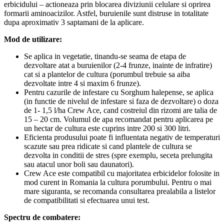
erbicidului – actioneaza prin blocarea diviziunii celulare si oprirea
formarii aminoacizilor. Astfel, buruienile sunt distruse in totalitate
dupa aproximativ 3 saptamani de la aplicare.
Mod de utilizare:
Se aplica in vegetatie, tinandu-se seama de etapa de
dezvoltare atat a buruienilor (2-4 frunze, inainte de infratire)
cat si a plantelor de cultura (porumbul trebuie sa aiba
dezvoltate intre 4 si maxim 6 frunze).
Pentru cazurile de infestare cu Sorghum halepense, se aplica
(in functie de nivelul de infestare si faza de dezvoltare) o doza
de 1- 1,5 l/ha Crew Ace, cand costreiul din rizomi are talia de
15 – 20 cm. Volumul de apa recomandat pentru aplicarea pe
un hectar de cultura este cuprins intre 200 si 300 litri.
Eficienta produsului poate fi influentata negativ de temperaturi
scazute sau prea ridicate si cand plantele de cultura se
dezvolta in conditii de stres (spre exemplu, seceta prelungita
sau atacul unor boli sau daunatori).
Crew Ace este compatibil cu majoritatea erbicidelor folosite in
mod curent in Romania la cultura porumbului. Pentru o mai
mare siguranta, se recomanda consultarea prealabila a listelor
de compatibilitati si efectuarea unui test.
Spectru de combatere: