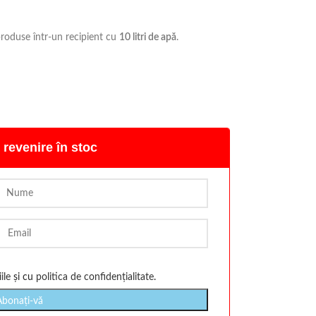
produse într-un recipient cu
10 litri de apă
.
 revenire în stoc
ile
și cu
politica de confidențialitate
.