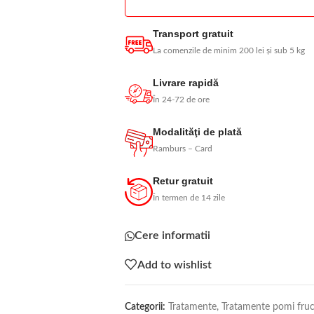
Transport gratuit
La comenzile de minim 200 lei și sub 5 kg
Livrare rapidă
În 24-72 de ore
Modalităţi de plată
Ramburs – Card
Retur gratuit
În termen de 14 zile
Cere informatii
Add to wishlist
Categorii:
Tratamente
,
Tratamente pomi fruct