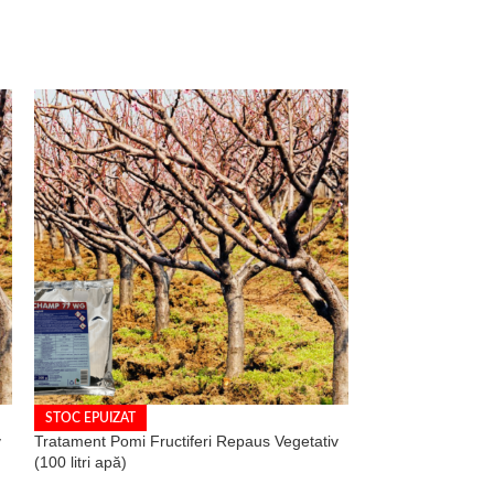
STOC EPUIZAT
STOC EPUIZAT
v
Tratament Pomi Fructiferi Repaus Vegetativ
Tratament Vita d
(100 litri apă)
Tratamente
,
Trata