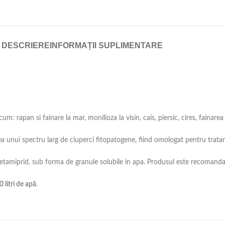
DESCRIERE
INFORMAȚII SUPLIMENTARE
rapan si fainare la mar, monilioza la visin, cais, piersic, cires, fainarea 
unui spectru larg de ciuperci fitopatogene, fiind omologat pentru tratam
tamiprid, sub forma de granule solubile in apa. Produsul este recomandat 
0 litri de apă
.