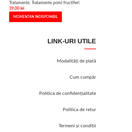
Tratamente
,
Tratamente pomi fructiferi
27,00
lei
39,00
lei
MOMENTAN INDI
MOMENTAN INDISPONIBIL
LINK-URI UTILE
Modalităţi de plată
Cum cumpăr
Politica de confidenţialitate
Politica de retur
Termeni şi condiţii