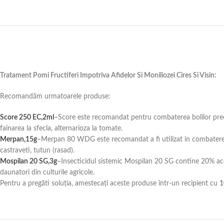
Tratament Pomi Fructiferi Impotriva Afidelor Si Moniliozei Cires Si Visin:
Recomandăm urmatoarele produse:
Score 250 EC,2ml
–
Score este recomandat pentru combaterea bolilor precum: 
fainarea la sfecla, alternarioza la tomate.
Merpan,15g
–
Merpan 80 WDG este recomandat a fi utilizat in combaterea 
castraveti, tutun (rasad).
Mospilan 20 SG,3g
–
Insecticidul sistemic Mospilan 20 SG contine 20% ace
daunatori din culturile agricole.
Pentru a pregăti soluția, amestecați aceste produse într-un recipient cu
1