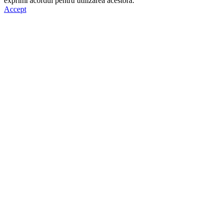
exprimi acordul pentru utilizarea acestora.
Accept