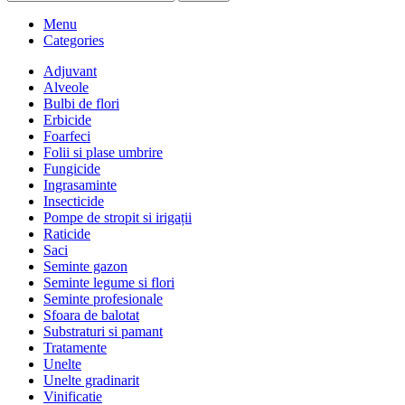
Menu
Categories
Adjuvant
Alveole
Bulbi de flori
Erbicide
Foarfeci
Folii si plase umbrire
Fungicide
Ingrasaminte
Insecticide
Pompe de stropit si irigații
Raticide
Saci
Seminte gazon
Seminte legume si flori
Seminte profesionale
Sfoara de balotat
Substraturi si pamant
Tratamente
Unelte
Unelte gradinarit
Vinificatie