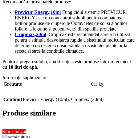
Recomandăm urmatoarele produse:
Previcur Energy,10ml
-Fungicidul sistemic PREVICUR
ENERGY este un concentrat solubil pentru combaterea
bolilor produse de ciupercile Oomycetes de sol si a bolilor
foliare la legume si pepeni verzi din spatiile protejate.
Cropmax,20ml
–
Cropmax este recomandat spre a fi utilizat
pentru a stimula dezvoltarea rapida a sistemului radicular, care
determina o crestere considerabila a rezistentei plantelor la
seceta si stres la conditiile climatice.
Pentru a pregăti soluția, amestecați aceste produse într-un recipient
cu
10 litri de apă
.
Informații suplimentare
Greutate
0,1 kg
Continut
Previcur Energy (10ml)
,
Cropmax (20ml)
Produse similare
Stoc epuizat