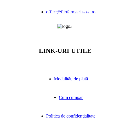
office@fitofarmaciasosa.ro
LINK-URI UTILE
Modalităţi de plată
Cum cumpăr
Politica de confidenţialitate