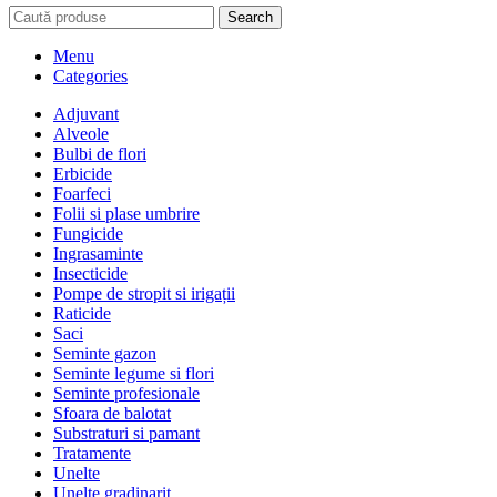
Search
Menu
Categories
Adjuvant
Alveole
Bulbi de flori
Erbicide
Foarfeci
Folii si plase umbrire
Fungicide
Ingrasaminte
Insecticide
Pompe de stropit si irigații
Raticide
Saci
Seminte gazon
Seminte legume si flori
Seminte profesionale
Sfoara de balotat
Substraturi si pamant
Tratamente
Unelte
Unelte gradinarit