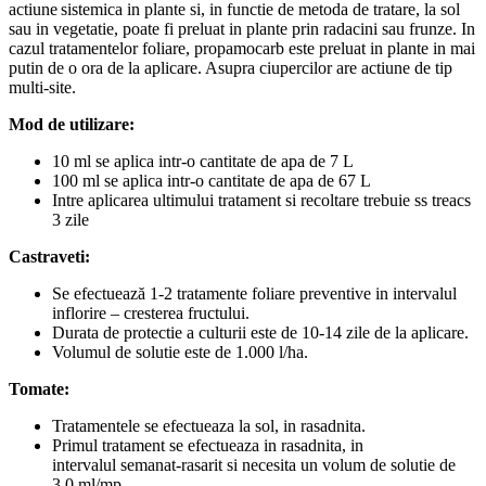
actiune sistemica in plante si, in functie de metoda de tratare, la sol
sau in vegetatie, poate fi preluat in plante prin radacini sau frunze. In
cazul tratamentelor foliare, propamocarb este preluat in plante in mai
putin de o ora de la aplicare. Asupra ciupercilor are actiune de tip
multi-site.
Mod de utilizare:
10 ml se aplica intr-o cantitate de apa de 7 L
100 ml se aplica intr-o cantitate de apa de 67 L
Intre aplicarea ultimului tratament si recoltare trebuie ss treacs
3 zile
Castraveti:
Se efectuează 1-2 tratamente foliare preventive in intervalul
inflorire – cresterea fructului.
Durata de protectie a culturii este de 10-14 zile de la aplicare.
Volumul de solutie este de 1.000 l/ha.
Tomate:
Tratamentele se efectueaza la sol, in rasadnita.
Primul tratament se efectueaza in rasadnita, in
intervalul semanat-rasarit si necesita un volum de solutie de
3,0 ml/mp.