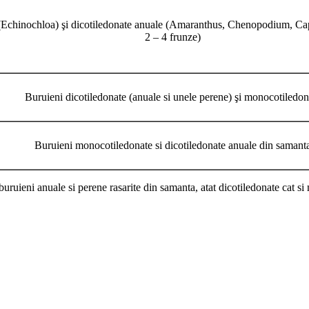
Echinochloa) şi dicotiledonate anuale (Amaranthus, Chenopodium, Caps
2 – 4 frunze)
Buruieni dicotiledonate (anuale si unele perene) şi monocotiledon
Buruieni monocotiledonate si dicotiledonate anuale din samant
uruieni anuale si perene rasarite din samanta, atat dicotiledonate cat s