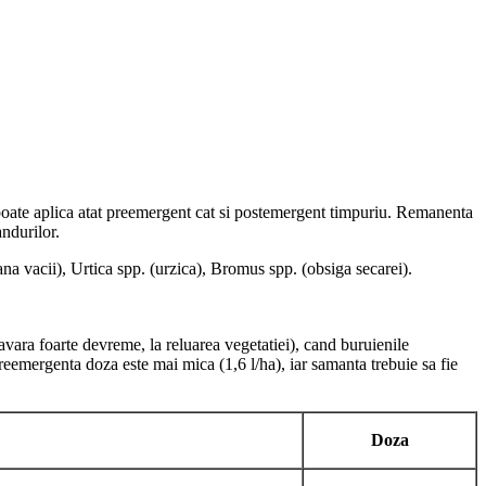
se poate aplica atat preemergent cat si postemergent timpuriu. Remanenta
andurilor.
a vacii), Urtica spp. (urzica), Bromus spp. (obsiga secarei).
vara foarte devreme, la reluarea vegetatiei), cand buruienile
 preemergenta
doza
este mai mica (1,6 l/ha), iar samanta trebuie sa fie
Doza