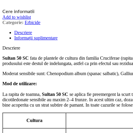
Cere informatii
Add to wishlist
Categorie:
Erbicide
Descriere
Informații suplimentare
Descriere
Sultan 50 SC
fata de plantele de cultura din familia Cruciferae (rapit
produsului este destul de indelungata, astfel ca prin efectul sau rezidu
Moderat sensibile sunt: Chenopodium album (spanac salbatic), Gallium a
Mod de utilizare:
La rapita de toamna,
Sultan 50 SC
se aplica fie preemergent la scurt
dicotiledonate sensibile au maxim 2–4 frunze. In acest ultim caz,
doza
bine acoperita cu un strat subtire de pamant. In toate cazurile se folos
Cultura