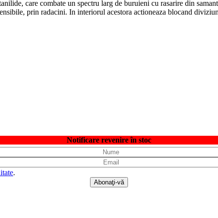
tanilide, care combate un spectru larg de buruieni cu rasarire din saman
ensibile, prin radacini. In interiorul acestora actioneaza blocand diviziun
Notificare revenire în stoc
itate
.