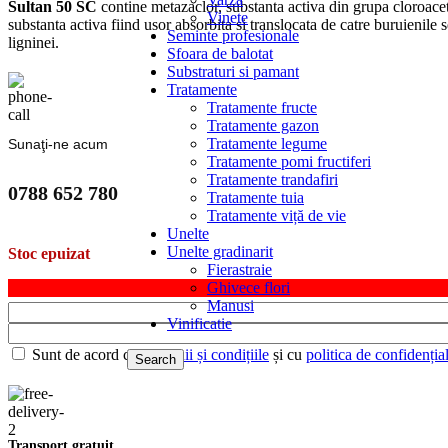
Sultan 50 SC
contine metazaclor, substanta activa din grupa cloroace
Vinete
substanta activa fiind usor absorbita si translocata de catre buruienile s
Seminte profesionale
ligninei.
Sfoara de balotat
Substraturi si pamant
Tratamente
Tratamente fructe
Tratamente gazon
Tratamente legume
Sunaţi-ne acum
Tratamente pomi fructiferi
Tratamente trandafiri
0788 652 780
Tratamente tuia
Tratamente viță de vie
Unelte
Unelte gradinarit
Stoc epuizat
Fierastraie
Ghivece flori
Manusi
Vinificatie
Sunt de acord cu
termenii și condițiile
și cu
politica de confidențial
Search
Transport gratuit