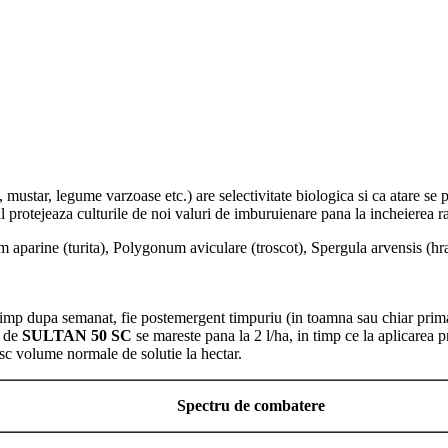
a, mustar, legume varzoase etc.) are selectivitate biologica si ca atare 
al protejeaza culturile de noi valuri de imburuienare pana la incheierea r
parine (turita), Polygonum aviculare (troscot), Spergula arvensis (hran
 timp dupa semanat, fie postemergent timpuriu (in toamna sau chiar prima
de
SULTAN 50 SC
se mareste pana la 2 l/ha, in timp ce la aplicarea
esc
volum
e normale de solutie la hectar.
Spectru de combatere