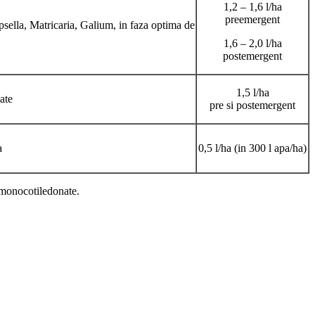
1,2 – 1,6 l/ha
preemergent
ella, Matricaria, Galium, in faza optima de
1,6 – 2,0 l/ha
postemergent
1,5 l/ha
ate
pre si postemergent
a
0,5 l/ha (in 300 l apa/ha)
i monocotiledonate.