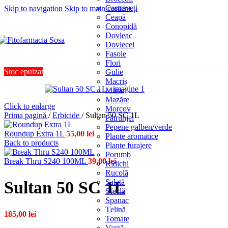
Castraveți
Skip to navigation
Skip to main content
Ceapă
Conopidă
Dovleac
Dovlecel
Fasole
Flori
Stoc epuizat
Gulie
Macriș
Mărar
Mazăre
Click to enlarge
Morcov
Prima pagină
/
Erbicide
/
Sultan 50 SC 1L
Pătrunjel
Pepene galben/verde
Roundup Extra 1L
55,00
lei
Plante aromatice
Back to products
Plante furajere
Porumb
Break Thru S240 100ML
39,00
lei
Ridichi
Rucolă
Salată
Sultan 50 SC 1L
Sfeclă
Spanac
Țelină
185,00
lei
Tomate
Varză