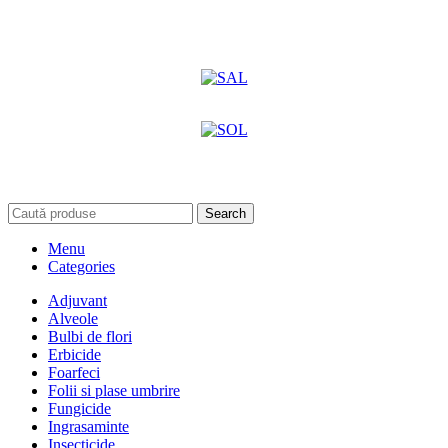
Search
Menu
Categories
Adjuvant
Alveole
Bulbi de flori
Erbicide
Foarfeci
Folii si plase umbrire
Fungicide
Ingrasaminte
Insecticide