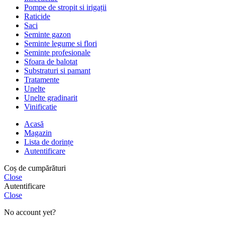
Pompe de stropit si irigații
Raticide
Saci
Seminte gazon
Seminte legume si flori
Seminte profesionale
Sfoara de balotat
Substraturi si pamant
Tratamente
Unelte
Unelte gradinarit
Vinificatie
Acasă
Magazin
Lista de dorințe
Autentificare
Coș de cumpărături
Close
Autentificare
Close
No account yet?