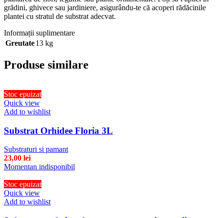
grădini, ghivece sau jardiniere, asigurându-te că acoperi rădăcinile
plantei cu stratul de substrat adecvat.
Informații suplimentare
Greutate
13 kg
Produse similare
Stoc epuizat
Quick view
Add to wishlist
Substrat Orhidee Floria 3L
Substraturi si pamant
23,00
lei
Momentan indisponibil
Stoc epuizat
Quick view
Add to wishlist