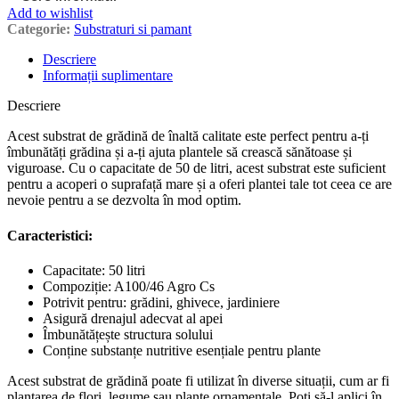
Add to wishlist
Categorie:
Substraturi si pamant
Descriere
Informații suplimentare
Descriere
Acest substrat de grădină de înaltă calitate este perfect pentru a-ți
îmbunătăți grădina și a-ți ajuta plantele să crească sănătoase și
viguroase. Cu o capacitate de 50 de litri, acest substrat este suficient
pentru a acoperi o suprafață mare și a oferi plantei tale tot ceea ce are
nevoie pentru a se dezvolta în mod optim.
Caracteristici:
Capacitate: 50 litri
Compoziție: A100/46 Agro Cs
Potrivit pentru: grădini, ghivece, jardiniere
Asigură drenajul adecvat al apei
Îmbunătățește structura solului
Conține substanțe nutritive esențiale pentru plante
Acest substrat de grădină poate fi utilizat în diverse situații, cum ar fi
plantarea de flori, legume sau plante ornamentale. Poți să-l aplici în