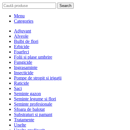
Search
Menu
Categories
Adjuvant
Alveole
Bulbi de flori
Erbicide
Foarfeci
Folii si plase umbrire
Fungicide
Ingrasaminte
Insecticide
Pompe de stropit si irigații
Raticide
Saci
Seminte gazon
Seminte legume si flori
Seminte profesionale
Sfoara de balotat
Substraturi si pamant
Tratamente
Unelte