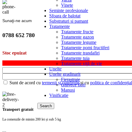
Vinete
Seminte profesionale
Sfoara de balotat
Sunaţi-ne acum
Substraturi si pamant
Tratamente
Tratamente fructe
0788 652 780
Tratamente gazon
Tratamente legume
Tratamente pomi fructiferi
Tratamente trandafiri
Stoc epuizat
Tratamente tuia
Tratamente viță de vie
Unelte
Unelte gradinarit
Fierastraie
Sunt de acord cu
termenii și condițiile
și cu
politica de confidențial
Ghivece flori
Manusi
Vinificatie
Search
Transport gratuit
La comenzile de minim 200 lei și sub 5 kg