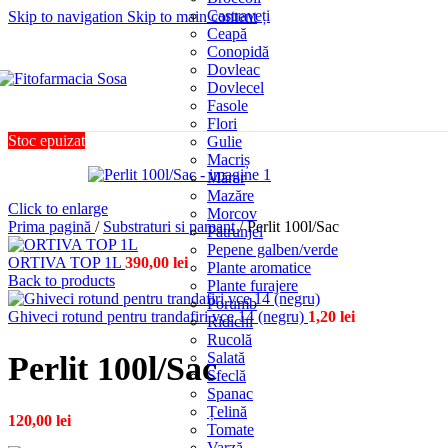
Castraveți
Skip to navigation
Skip to main content
Ceapă
Conopidă
Dovleac
Dovlecel
Fasole
Flori
Stoc epuizat
Gulie
Macriș
Mărar
Mazăre
Click to enlarge
Morcov
Prima pagină
/
Substraturi si pamant
/
Perlit 100l/Sac
Pătrunjel
Pepene galben/verde
ORTIVA TOP 1L
390,00
lei
Plante aromatice
Back to products
Plante furajere
Porumb
Ghiveci rotund pentru trandafiri vce 14 (negru)
1,20
lei
Ridichi
Rucolă
Salată
Perlit 100l/Sac
Sfeclă
Spanac
Țelină
120,00
lei
Tomate
Varză