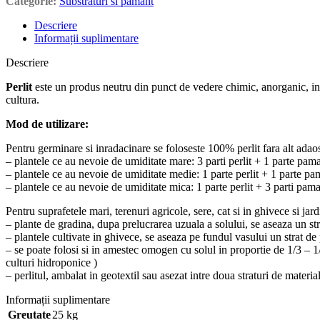
Categorie:
Substraturi si pamant
Descriere
Informații suplimentare
Descriere
Perlit
este un produs neutru din punct de vedere chimic, anorganic, inert 
cultura.
Mod de utilizare:
Pentru germinare si inradacinare se foloseste 100% perlit fara alt adao
– plantele ce au nevoie de umiditate mare: 3 parti perlit + 1 parte pam
– plantele ce au nevoie de umiditate medie: 1 parte perlit + 1 parte pa
– plantele ce au nevoie de umiditate mica: 1 parte perlit + 3 parti pam
Pentru suprafetele mari, terenuri agricole, sere, cat si in ghivece si jard
– plante de gradina, dupa prelucrarea uzuala a solului, se aseaza un str
– plantele cultivate in ghivece, se aseaza pe fundul vasului un strat de
– se poate folosi si in amestec omogen cu solul in proportie de 1/3 – 1/5 
culturi hidroponice )
– perlitul, ambalat in geotextil sau asezat intre doua straturi de material
Informații suplimentare
Greutate
25 kg