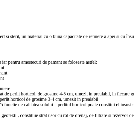
si steril, un material cu o buna capacitate de retinere a apei si cu însusir
s iar pentru amestecuri de pamant se foloseste astfel:
ant
mant
ant
iniere
at de perlit horticol, de grosime 4-5 cm, umezit in prealabil, in fiecare 
 perlit horticol de grosime 3-4 cm, umezit in prealabil
functie de calitatea solului – perlitul horticol poate constitui el insusi 
 geotextil, constituie strat usor cu rol de drenaj, de filtrare si rezervor d