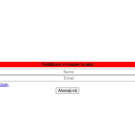
Notificare revenire în stoc
itate
.