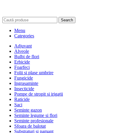
Search
Menu
Categories
Adjuvant
Alveole
Bulbi de flori
Erbicide
Foarfeci
Folii si plase umbrire
Fungicide
Ingrasaminte
Insecticide
Pompe de stropit si irigații
Raticide
Saci
Seminte gazon
Seminte legume si flori
Seminte profesionale
Sfoara de balotat
Substraturi si pamant