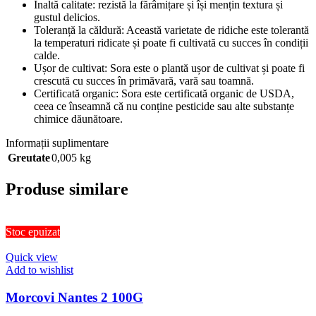
Înaltă calitate: rezistă la fărâmițare și își mențin textura și
gustul delicios.
Toleranță la căldură: Această varietate de ridiche este tolerantă
la temperaturi ridicate și poate fi cultivată cu succes în condiții
calde.
Ușor de cultivat: Sora este o plantă ușor de cultivat și poate fi
crescută cu succes în primăvară, vară sau toamnă.
Certificată organic: Sora este certificată organic de USDA,
ceea ce înseamnă că nu conține pesticide sau alte substanțe
chimice dăunătoare.
Informații suplimentare
Greutate
0,005 kg
Produse similare
Stoc epuizat
Quick view
Add to wishlist
Morcovi Nantes 2 100G