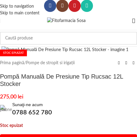
Skip to navigation
Skip to main content
Click to enlarge
STOC EPUIZAT
Prima pagină
/
Pompe de stropit si irigații
Pompă Manuală De Presiune Tip Rucsac 12L
Stocker
275,00
lei
Sunaţi-ne acum
0788 652 780
Stoc epuizat