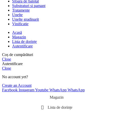
Sfoara de balotat
Substraturi si pamant
Tratamente
Unelte
Unelte gradinarit
Vinificatie
Acasă
Magazin
Lista de dorințe
Autentificare
Coș de cumpărături
Close
Autentificare
Close
No account yet?
Create an Account
Facebook
Instagram
Youtube
WhatsApp
WhatsApp
Magazin
Lista de dorințe