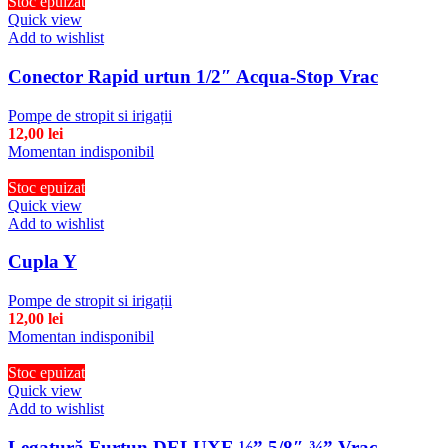
Stoc epuizat
Quick view
Add to wishlist
Conector Rapid urtun 1/2″ Acqua-Stop Vrac
Pompe de stropit si irigații
12,00
lei
Momentan indisponibil
Stoc epuizat
Quick view
Add to wishlist
Cupla Y
Pompe de stropit si irigații
12,00
lei
Momentan indisponibil
Stoc epuizat
Quick view
Add to wishlist
Legatură Furtun DELUXE ½” 5/8″ ¾” Vrac