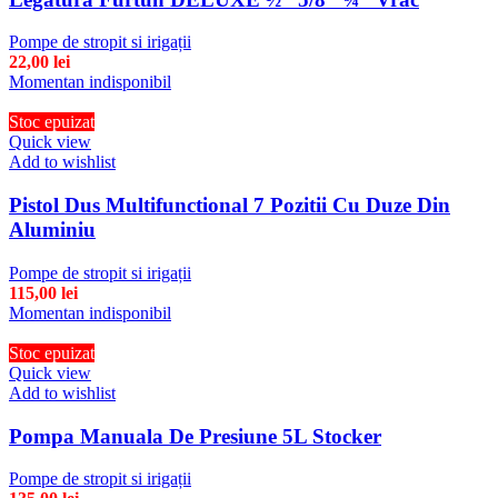
Pompe de stropit si irigații
22,00
lei
Momentan indisponibil
Stoc epuizat
Quick view
Add to wishlist
Pistol Dus Multifunctional 7 Pozitii Cu Duze Din
Aluminiu
Pompe de stropit si irigații
115,00
lei
Momentan indisponibil
Stoc epuizat
Quick view
Add to wishlist
Pompa Manuala De Presiune 5L Stocker
Pompe de stropit si irigații