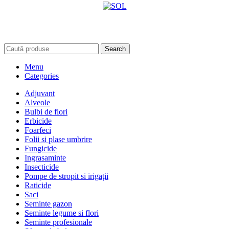
Search
Menu
Categories
Adjuvant
Alveole
Bulbi de flori
Erbicide
Foarfeci
Folii si plase umbrire
Fungicide
Ingrasaminte
Insecticide
Pompe de stropit si irigații
Raticide
Saci
Seminte gazon
Seminte legume si flori
Seminte profesionale