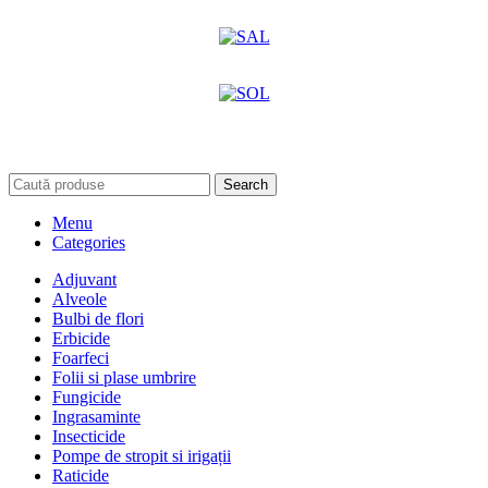
Search
Menu
Categories
Adjuvant
Alveole
Bulbi de flori
Erbicide
Foarfeci
Folii si plase umbrire
Fungicide
Ingrasaminte
Insecticide
Pompe de stropit si irigații
Raticide