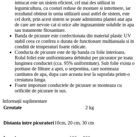
intrucat este un sistem eficient, cel mai des utilizat in
legumicultura, cu costuri reduse de montare si intretinere, iar
rezultatul obtinut in urma utilizarii unui astfel de sistem, este
cel dorit, prin acest sistem se poate administra plantei atat apa
de care are nevoie cat si orice alte ingrasaminte solubile in apa
sau tratamente fitosanitare.
Banda de picurare este confectionata din material plastic UV
stabil ceea ce confera o durata de functionare multianuala si in
conditii de temperaturi foarte ridicate.
Conducta de picurare este de tip banda cu folie interioara.
Rolul foliei este uniformizarea debitului per picurator pe toata
lungimea conductei (cca. 95% uniformitate). Sub folie exista o
portiune de filtrare a apei, o serpentina, care normeaza
cantitatea de apa, dupa care aceasta iese la suprafata printr-o
crestatura lunga.
Foarte important conductele de picurare se monteaza cu
orificiile de picurare in sus.
Informații suplimentare
Greutate
2 kg
Distanta intre picuratori
10cm
,
20 cm
,
30 cm