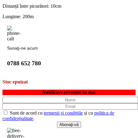
Distanță între picurători: 10cm
Lungime: 200m
Sunaţi-ne acum
0788 652 780
Stoc epuizat
Notificare revenire în stoc
Sunt de acord cu
termenii și condițiile
și cu
politica de
confidențialitate
.