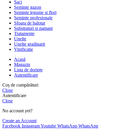
Saci
Seminte gazon
Seminte legume si flori
Seminte profesionale
Sfoara de balotat
Substraturi si pamant
Tratamente
Unelte
Unelte gradinarit
Vinificatie
Acasă
Magazin
Lista de dorințe
Autentificare
Coș de cumpărături
Close
Autentificare
Close
No account yet?
Create an Account
Facebook
Instagram
Youtube
WhatsApp
WhatsApp