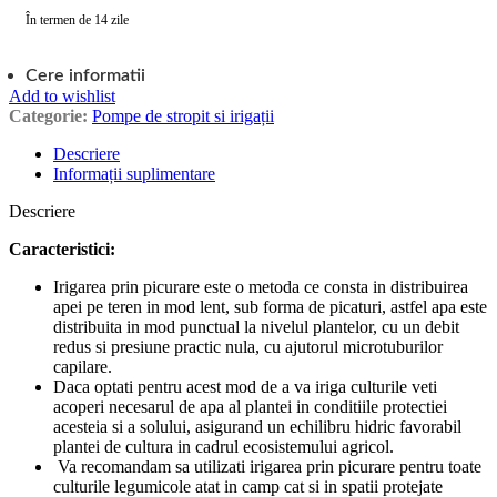
În termen de 14 zile
Cere informatii
Add to wishlist
Categorie:
Pompe de stropit si irigații
Descriere
Informații suplimentare
Descriere
Caracteristici:
Irigarea prin picurare este o metoda ce consta in distribuirea
apei pe teren in mod lent, sub forma de picaturi, astfel apa este
distribuita in mod punctual la nivelul plantelor, cu un debit
redus si presiune practic nula, cu ajutorul microtuburilor
capilare.
Daca optati pentru acest mod de a va iriga culturile veti
acoperi necesarul de apa al plantei in conditiile protectiei
acesteia si a solului, asigurand un echilibru hidric favorabil
plantei de cultura in cadrul ecosistemului agricol.
Va recomandam sa utilizati irigarea prin picurare pentru toate
culturile legumicole atat in camp cat si in spatii protejate