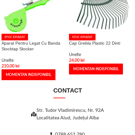
STOC EPUIZAT
STOC EPUIZAT
Aparat Pentru Legat Cu Banda
Cap Grebla Plastic 22 Dinti
Stocktap Stocker
Unelte
Unelte
24,00
lei
210,00
lei
MOMENTAN INDISPONIBIL
MOMENTAN INDISPONIBIL
CONTACT
Str. Tudor Vladimirescu, Nr. 92A
Localitatea Aiud, Judeţul Alba
0788 652 780