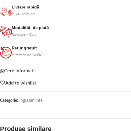
Livrare rapidă
În 24-72 de ore
Modalităţi de plată
Ramburs – Card
Retur gratuit
În termen de 14 zile
Cere informatii
Add to wishlist
Categorie:
Ingrasaminte
Produse similare