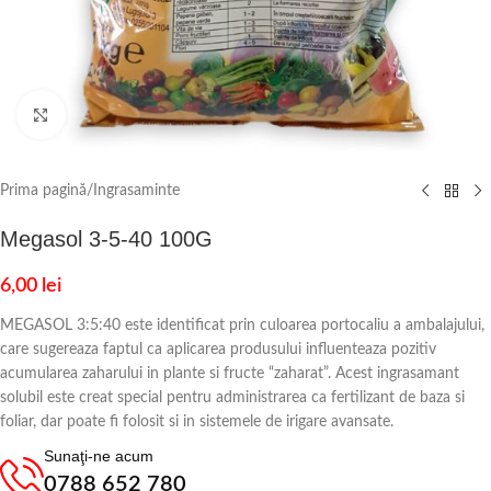
Click to enlarge
Prima pagină
/
Ingrasaminte
Megasol 3-5-40 100G
6,00
lei
MEGASOL 3:5:40 este identificat prin culoarea portocaliu a ambalajului,
care sugereaza faptul ca aplicarea produsului influenteaza pozitiv
acumularea zaharului in plante si fructe “zaharat”. Acest ingrasamant
solubil este creat special pentru administrarea ca fertilizant de baza si
foliar, dar poate fi folosit si in sistemele de irigare avansate.
Sunaţi-ne acum
0788 652 780