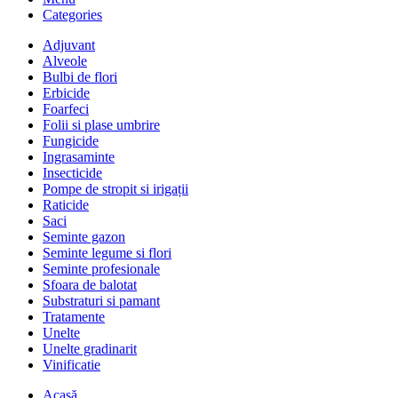
Categories
Adjuvant
Alveole
Bulbi de flori
Erbicide
Foarfeci
Folii si plase umbrire
Fungicide
Ingrasaminte
Insecticide
Pompe de stropit si irigații
Raticide
Saci
Seminte gazon
Seminte legume si flori
Seminte profesionale
Sfoara de balotat
Substraturi si pamant
Tratamente
Unelte
Unelte gradinarit
Vinificatie
Acasă