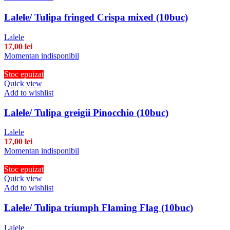
Lalele/ Tulipa fringed Crispa mixed (10buc)
Lalele
17,00
lei
Momentan indisponibil
Stoc epuizat
Quick view
Add to wishlist
Lalele/ Tulipa greigii Pinocchio (10buc)
Lalele
17,00
lei
Momentan indisponibil
Stoc epuizat
Quick view
Add to wishlist
Lalele/ Tulipa triumph Flaming Flag (10buc)
Lalele