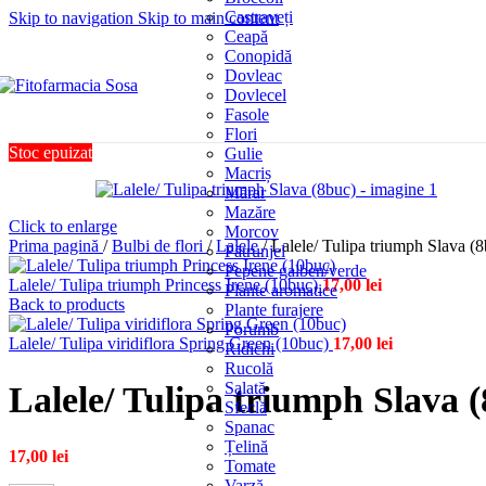
Castraveți
Skip to navigation
Skip to main content
Ceapă
Conopidă
Dovleac
Dovlecel
Fasole
Flori
Stoc epuizat
Gulie
Macriș
Mărar
Mazăre
Click to enlarge
Morcov
Prima pagină
/
Bulbi de flori
/
Lalele
/
Lalele/ Tulipa triumph Slava (
Pătrunjel
Pepene galben/verde
Lalele/ Tulipa triumph Princess Irene (10buc)
17,00
lei
Plante aromatice
Back to products
Plante furajere
Porumb
Lalele/ Tulipa viridiflora Spring Green (10buc)
17,00
lei
Ridichi
Rucolă
Salată
Lalele/ Tulipa triumph Slava 
Sfeclă
Spanac
Țelină
17,00
lei
Tomate
Varză