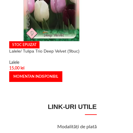
STOC EPUIZAT
STOC EPUIZAT
Lalele/ Tulipa Trio Deep Velvet (9buc)
Lalele/ Tulipa tr
Lalele
Lalele
15,00
lei
17,00
lei
MOMENTAN INDISPONIBIL
MOMENTAN INDI
LINK-URI UTILE
Modalităţi de plată