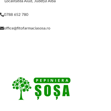
Localitatea Aiud, Judeţul Alba
0788 652 780
office@fitofarmaciasosa.ro