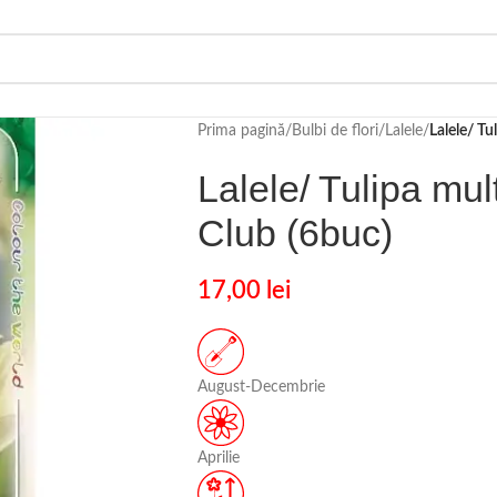
Prima pagină
/
Bulbi de flori
/
Lalele
/
Lalele/ T
Lalele/ Tulipa mu
Club (6buc)
17,00
lei
August-Decembrie
Aprilie