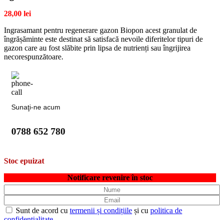
28,00
lei
Ingrasamant pentru regenerare gazon Biopon acest granulat de
îngrășăminte este destinat să satisfacă nevoile diferitelor tipuri de
gazon care au fost slăbite prin lipsa de nutrienți sau îngrijirea
necorespunzătoare.
Sunaţi-ne acum
0788 652 780
Stoc epuizat
Notificare revenire în stoc
Sunt de acord cu
termenii și condițiile
și cu
politica de
confidențialitate
.