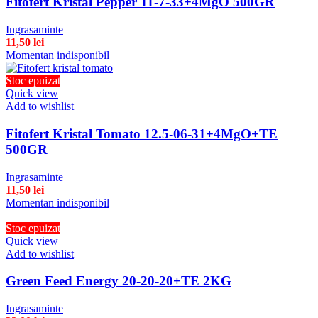
Fitofert Kristal Pepper 11-7-33+4MgO 500GR
Ingrasaminte
11,50
lei
Momentan indisponibil
Stoc epuizat
Quick view
Add to wishlist
Fitofert Kristal Tomato 12.5-06-31+4MgO+TE
500GR
Ingrasaminte
11,50
lei
Momentan indisponibil
Stoc epuizat
Quick view
Add to wishlist
Green Feed Energy 20-20-20+TE 2KG
Ingrasaminte