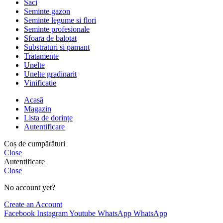
Saci
Seminte gazon
Seminte legume si flori
Seminte profesionale
Sfoara de balotat
Substraturi si pamant
Tratamente
Unelte
Unelte gradinarit
Vinificatie
Acasă
Magazin
Lista de dorințe
Autentificare
Coș de cumpărături
Close
Autentificare
Close
No account yet?
Create an Account
Facebook
Instagram
Youtube
WhatsApp
WhatsApp