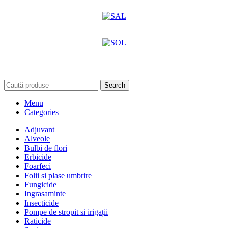
Search
Menu
Categories
Adjuvant
Alveole
Bulbi de flori
Erbicide
Foarfeci
Folii si plase umbrire
Fungicide
Ingrasaminte
Insecticide
Pompe de stropit si irigații
Raticide