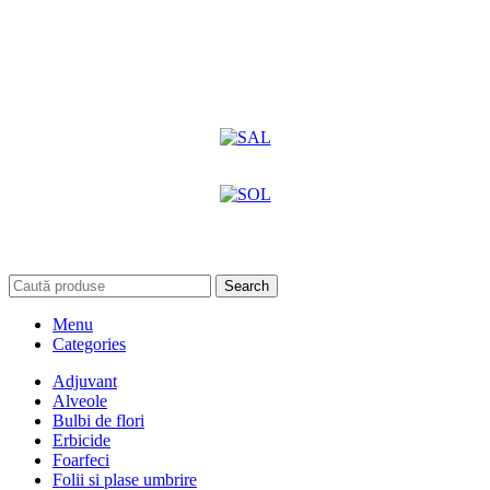
Search
Menu
Categories
Adjuvant
Alveole
Bulbi de flori
Erbicide
Foarfeci
Folii si plase umbrire