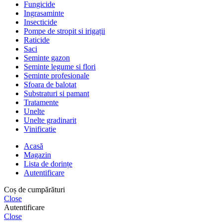
Fungicide
Ingrasaminte
Insecticide
Pompe de stropit si irigații
Raticide
Saci
Seminte gazon
Seminte legume si flori
Seminte profesionale
Sfoara de balotat
Substraturi si pamant
Tratamente
Unelte
Unelte gradinarit
Vinificatie
Acasă
Magazin
Lista de dorințe
Autentificare
Coș de cumpărături
Close
Autentificare
Close