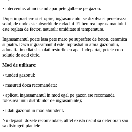
• interventie: atunci cand apar pete galbene pe gazon.
Dupa imprastiere si stropire, ingrasamantul se dizolva si penetreaza
solul, de unde este absorbit de radacini. Eliberarea ingrasamantului
este reglata de factori naturali: umiditate si temperatura.
Ingrasamantul poate lasa pete maro pe suprafete de beton, ceramica
si piatra. Daca ingrasamantul este imprastiat in afara gazonului,
adunati-l imediat si spalati resturile cu apa. Indepartaţi petele cu o
solutie de acid citric.
Mod de utilizare
:
• tundeti gazonul;
• masurati doza recomandata;
• aplicati ingrasamantul in mod egal pe gazon (se recomanda
folosirea unui distribuitor de ingrasaminte);
• udati gazonul in mod abundent.
Nu depasiti dozele recomandate, altfel exista riscul sa deteriorati sau
sa distrugeti plantele.