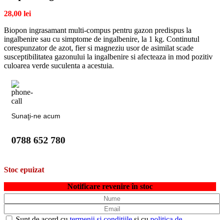
28,00
lei
Biopon ingrasamant multi-compus pentru gazon predispus la
ingalbenire sau cu simptome de ingalbenire, la 1 kg. Continutul
corespunzator de azot, fier si magneziu usor de asimilat scade
susceptibilitatea gazonului la ingalbenire si afecteaza in mod pozitiv
culoarea verde suculenta a acestuia.
Sunaţi-ne acum
0788 652 780
Stoc epuizat
Notificare revenire în stoc
Sunt de acord cu
termenii și condițiile
și cu
politica de