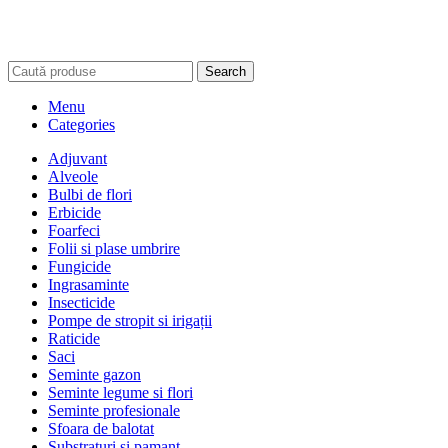
Search
Menu
Categories
Adjuvant
Alveole
Bulbi de flori
Erbicide
Foarfeci
Folii si plase umbrire
Fungicide
Ingrasaminte
Insecticide
Pompe de stropit si irigații
Raticide
Saci
Seminte gazon
Seminte legume si flori
Seminte profesionale
Sfoara de balotat
Substraturi si pamant