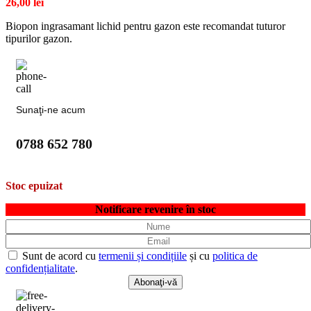
26,00
lei
Biopon ingrasamant lichid pentru gazon este recomandat tuturor
tipurilor gazon.
Sunaţi-ne acum
0788 652 780
Stoc epuizat
Notificare revenire în stoc
Sunt de acord cu
termenii și condițiile
și cu
politica de
confidențialitate
.