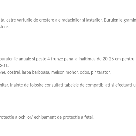
a, catre varfurile de crestere ale radacinilor si lastarilor. Buruienile gramin
tere.
buruienile anuale si peste 4 frunze pana la inaltimea de 20-25 cm pentru 
30 L.
 costrei, iarba barboasa, meisor, mohor, odos, pir tarator.
tar. Inainte de folosire consultati tabelele de compatibilati si efectuati u
tectie a ochilor/ echipament de protectie a fetei.