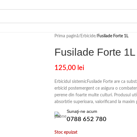
Prima pagină
/
Erbicide
/
Fusilade Forte 1L
Fusilade Forte 1L
125,00
lei
Erbicidul sistemicFusilade Forte are ca subst
erbicid postemergent ce asigura o combatere
perene din foarte multe culturi. Produsul ut
absorbtie superioara, valorificand la maxim 
Sunaţi-ne acum
0788 652 780
Stoc epuizat