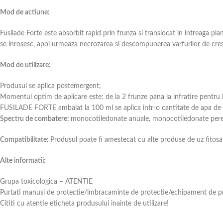
Mod de actiune:
Fusilade Forte este absorbit rapid prin frunza si translocat in intreaga plant
se inrosesc, apoi urmeaza necrozarea si descompunerea varfurilor de cres
Mod de utilizare:
Produsul se aplica postemergent;
Momentul optim de aplicare este: de la 2 frunze pana la infratire pentru 
FUSILADE FORTE ambalat la 100 ml se aplica intr-o cantitate de apa de 
Spectru de combatere:
monocotiledonate anuale, monocotiledonate perene,
Compatibilitate:
Produsul poate fi amestecat cu alte produse de uz fitosani
Alte informatii:
Grupa toxicologica – ATENTIE
Purtati manusi de protectie/imbracaminte de protectie/echipament de pro
Cititi cu atentie eticheta produsului inainte de utilizare!