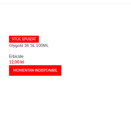
STOC EPUIZAT
Glygold 36 SL 100ML
Erbicide
12,00
lei
MOMENTAN INDISPONIBIL
STOC EPUIZAT
Roundup Classic 