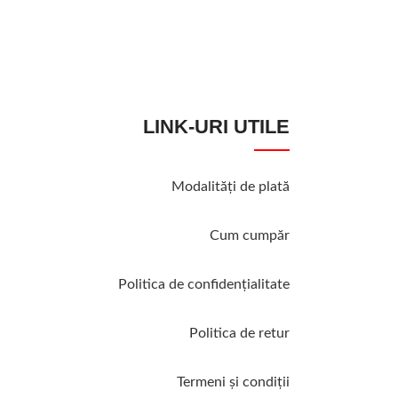
Erbicide
45,00
lei
MOMENTAN INDI
LINK-URI UTILE
Modalităţi de plată
Cum cumpăr
Politica de confidenţialitate
Politica de retur
Termeni şi condiţii