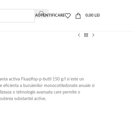
AUTENTIFICARE
0,00
LEI
anta activa Fluazifop-p-butil 150 g/l si este un
 eficienta a buruienilor monocotiledonate anuale si
ilizeaza o tehnologie avansata care permite o
puterea substantei active.