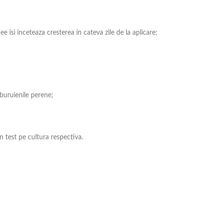
ee isi inceteaza cresterea in cateva zile de la aplicare;
buruienile perene;
n test pe cultura respectiva.