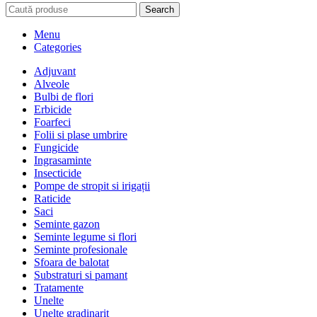
Search
Menu
Categories
Adjuvant
Alveole
Bulbi de flori
Erbicide
Foarfeci
Folii si plase umbrire
Fungicide
Ingrasaminte
Insecticide
Pompe de stropit si irigații
Raticide
Saci
Seminte gazon
Seminte legume si flori
Seminte profesionale
Sfoara de balotat
Substraturi si pamant
Tratamente
Unelte
Unelte gradinarit