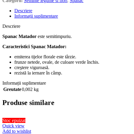
Categorii:
Seminte legume si flori
,
Spanac
Descriere
Informații suplimentare
Descriere
Spanac Matador
este semitimpuriu.
Caracteristici Spanac Matador:
emiterea tijelor florale este târzie.
frunze netede, ovale, de culoare verde închis.
creştere viguroasă.
rezistă la iernare în câmp.
Informații suplimentare
Greutate
0,002 kg
Produse similare
Stoc epuizat
Quick view
Add to wishlist