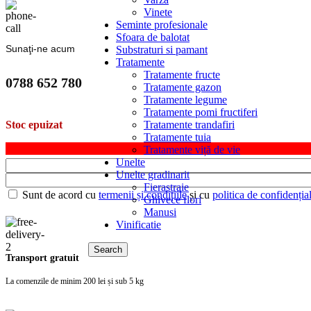
Vinete
Seminte profesionale
Sfoara de balotat
Sunaţi-ne acum
Substraturi si pamant
Tratamente
Tratamente fructe
0788 652 780
Tratamente gazon
Tratamente legume
Tratamente pomi fructiferi
Tratamente trandafiri
Stoc epuizat
Tratamente tuia
Tratamente viță de vie
Unelte
Unelte gradinarit
Fierastraie
Sunt de acord cu
termenii și condițiile
și cu
politica de confidențial
Ghivece flori
Manusi
Vinificatie
Search
Transport gratuit
La comenzile de minim 200 lei și sub 5 kg