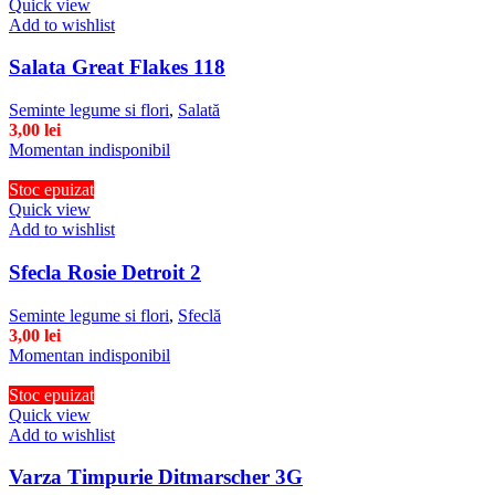
Quick view
Add to wishlist
Salata Great Flakes 118
Seminte legume si flori
,
Salată
3,00
lei
Momentan indisponibil
Stoc epuizat
Quick view
Add to wishlist
Sfecla Rosie Detroit 2
Seminte legume si flori
,
Sfeclă
3,00
lei
Momentan indisponibil
Stoc epuizat
Quick view
Add to wishlist
Varza Timpurie Ditmarscher 3G