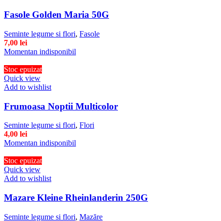
Fasole Golden Maria 50G
Seminte legume si flori
,
Fasole
7,00
lei
Momentan indisponibil
Stoc epuizat
Quick view
Add to wishlist
Frumoasa Noptii Multicolor
Seminte legume si flori
,
Flori
4,00
lei
Momentan indisponibil
Stoc epuizat
Quick view
Add to wishlist
Mazare Kleine Rheinlanderin 250G
Seminte legume si flori
,
Mazăre