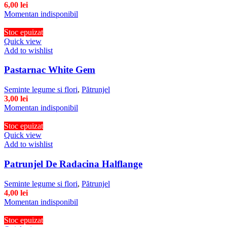
6,00
lei
Momentan indisponibil
Stoc epuizat
Quick view
Add to wishlist
Pastarnac White Gem
Seminte legume si flori
,
Pătrunjel
3,00
lei
Momentan indisponibil
Stoc epuizat
Quick view
Add to wishlist
Patrunjel De Radacina Halflange
Seminte legume si flori
,
Pătrunjel
4,00
lei
Momentan indisponibil
Stoc epuizat