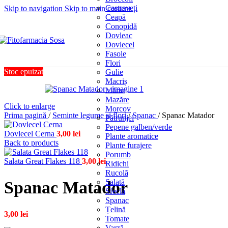
Castraveți
Skip to navigation
Skip to main content
Ceapă
Conopidă
Dovleac
Dovlecel
Fasole
Flori
Stoc epuizat
Gulie
Macriș
Mărar
Mazăre
Click to enlarge
Morcov
Prima pagină
/
Seminte legume si flori
/
Spanac
/
Spanac Matador
Pătrunjel
Pepene galben/verde
Dovlecel Cerna
3,00
lei
Plante aromatice
Back to products
Plante furajere
Porumb
Salata Great Flakes 118
3,00
lei
Ridichi
Rucolă
Salată
Spanac Matador
Sfeclă
Spanac
Țelină
3,00
lei
Tomate
Varză