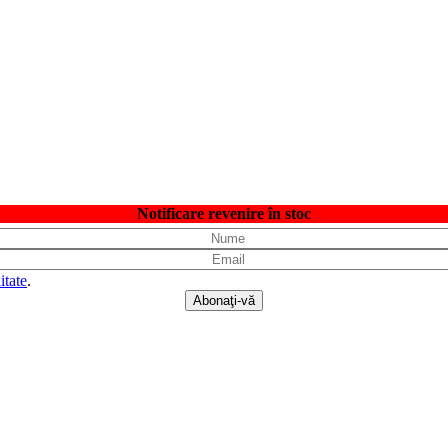
Notificare revenire în stoc
itate
.