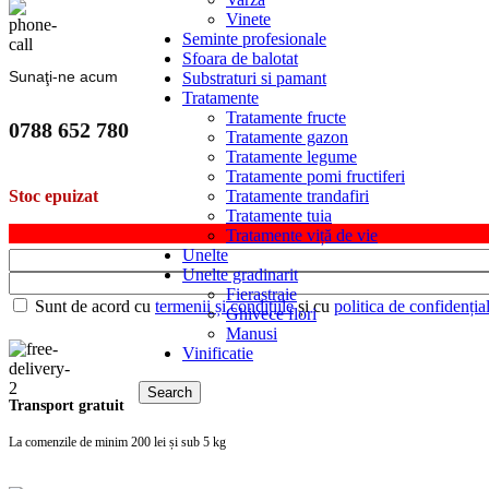
Vinete
Seminte profesionale
Sfoara de balotat
Sunaţi-ne acum
Substraturi si pamant
Tratamente
Tratamente fructe
0788 652 780
Tratamente gazon
Tratamente legume
Tratamente pomi fructiferi
Tratamente trandafiri
Stoc epuizat
Tratamente tuia
Tratamente viță de vie
Unelte
Unelte gradinarit
Fierastraie
Sunt de acord cu
termenii și condițiile
și cu
politica de confidențial
Ghivece flori
Manusi
Vinificatie
Search
Transport gratuit
La comenzile de minim 200 lei și sub 5 kg