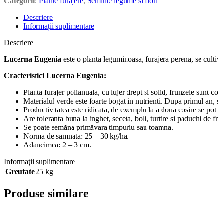
Categorii:
Plante furajere
,
Seminte legume si flori
Descriere
Informații suplimentare
Descriere
Lucerna
Eugenia
este o planta leguminoasa, furajera perena, se cultiv
Cracteristici Lucerna Eugenia:
Planta furajer polianuala, cu lujer drept si solid, frunzele sunt 
Materialul verde este foarte bogat in nutrienti. Dupa primul an, se
Productivitatea este ridicata, de exemplu la a doua cosire se po
Are toleranta buna la inghet, seceta, boli, turtire si paduchi de f
Se poate semăna primăvara timpuriu sau toamna.
Norma de samnata: 25 – 30 kg/ha.
Adancimea: 2 – 3 cm.
Informații suplimentare
Greutate
25 kg
Produse similare