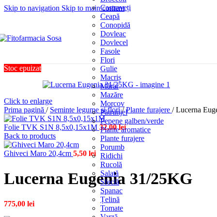
Castraveți
Skip to navigation
Skip to main content
Ceapă
Conopidă
Dovleac
Dovlecel
Fasole
Flori
Stoc epuizat
Gulie
Macriș
Mărar
Mazăre
Click to enlarge
Morcov
Prima pagină
/
Seminte legume si flori
/
Plante furajere
/
Lucerna Eug
Pătrunjel
Pepene galben/verde
Folie TVK S1N 8,5x0,15x1M
32,00
lei
Plante aromatice
Back to products
Plante furajere
Porumb
Ghiveci Maro 20,4cm
5,50
lei
Ridichi
Rucolă
Salată
Lucerna Eugenia 31/25KG
Sfeclă
Spanac
Țelină
775,00
lei
Tomate
Varză