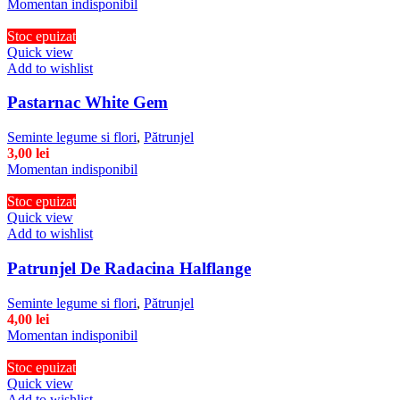
Momentan indisponibil
Stoc epuizat
Quick view
Add to wishlist
Pastarnac White Gem
Seminte legume si flori
,
Pătrunjel
3,00
lei
Momentan indisponibil
Stoc epuizat
Quick view
Add to wishlist
Patrunjel De Radacina Halflange
Seminte legume si flori
,
Pătrunjel
4,00
lei
Momentan indisponibil
Stoc epuizat
Quick view
Add to wishlist