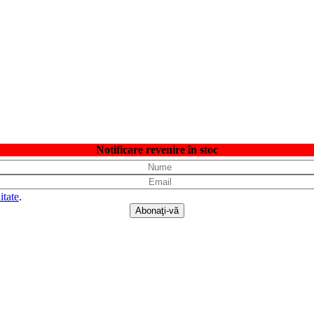
Notificare revenire în stoc
itate
.