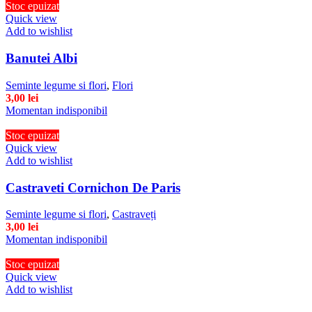
Stoc epuizat
Quick view
Add to wishlist
Banutei Albi
Seminte legume si flori
,
Flori
3,00
lei
Momentan indisponibil
Stoc epuizat
Quick view
Add to wishlist
Castraveti Cornichon De Paris
Seminte legume si flori
,
Castraveți
3,00
lei
Momentan indisponibil
Stoc epuizat
Quick view
Add to wishlist