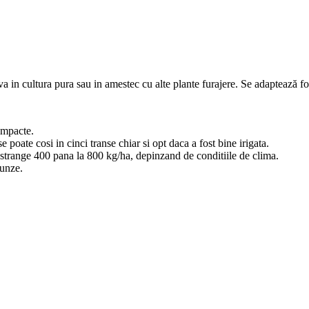
a in cultura pura sau in amestec cu alte plante furajere. Se adaptează foa
compacte.
 poate cosi in cinci transe chiar si opt daca a fost bine irigata.
t strange 400 pana la 800 kg/ha, depinzand de conditiile de clima.
runze.