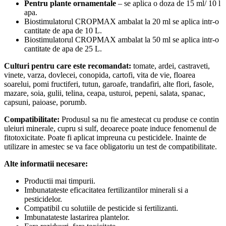
Pentru plante ornamentale
– se aplica o doza de 15 ml/ 10 l
apa.
Biostimulatorul CROPMAX ambalat la 20 ml se aplica intr-o
cantitate de apa de 10 L.
Biostimulatorul CROPMAX ambalat la 50 ml se aplica intr-o
cantitate de apa de 25 L.
Culturi pentru care este recomandat:
tomate, ardei, castraveti,
vinete, varza, dovlecei, conopida, cartofi, vita de vie, floarea
soarelui, pomi fructiferi, tutun, garoafe, trandafiri, alte flori, fasole,
mazare, soia, gulii, telina, ceapa, usturoi, pepeni, salata, spanac,
capsuni, paioase, porumb.
Compatibilitate:
Produsul sa nu fie amestecat cu produse ce contin
uleiuri minerale, cupru si sulf, deoarece poate induce fenomenul de
fitotoxicitate. Poate fi aplicat impreuna cu pesticidele. Inainte de
utilizare in amestec se va face obligatoriu un test de compatibilitate.
Alte informatii necesare:
Productii mai timpurii.
Imbunatateste eficacitatea fertilizantilor minerali si a
pesticidelor.
Compatibil cu solutiile de pesticide si fertilizanti.
Imbunatateste lastarirea plantelor.