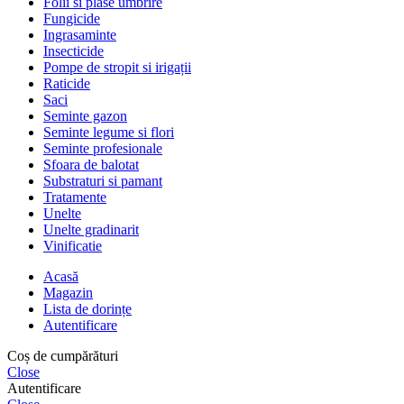
Folii si plase umbrire
Fungicide
Ingrasaminte
Insecticide
Pompe de stropit si irigații
Raticide
Saci
Seminte gazon
Seminte legume si flori
Seminte profesionale
Sfoara de balotat
Substraturi si pamant
Tratamente
Unelte
Unelte gradinarit
Vinificatie
Acasă
Magazin
Lista de dorințe
Autentificare
Coș de cumpărături
Close
Autentificare