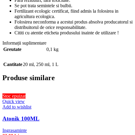
Fara reziduuri, fara toxicitate.
Se pot trata semintele si bulbii.
Fertilizant ecologic certificat, fiind admis la folosirea in
agricultura ecologica.
Folosirea neconforma a acestui produs absolva producatorul si
distribuitorul de orice responsabilitate.
Cititi cu atentie eticheta produsului inainte de utilizare !
Informații suplimentare
Greutate
0,1 kg
Cantitate
20 ml
,
250 ml
,
1 L
Produse similare
Stoc epuizat
Quick view
Add to wishlist
Atonik 100ML
Ingrasaminte