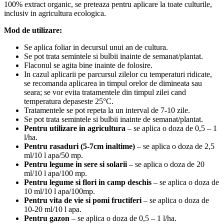
100% extract organic, se preteaza pentru aplicare la toate culturile,
inclusiv in agricultura ecologica.
Mod de utilizare:
Se aplica foliar in decursul unui an de cultura.
Se pot trata semintele si bulbii inainte de semanat/plantat.
Flaconul se agita bine inainte de folosire.
In cazul aplicarii pe parcursul zilelor cu temperaturi ridicate,
se recomanda aplicarea in timpul orelor de dimineata sau
seara; se vor evita tratamentele din timpul zilei cand
temperatura depaseste 25°C.
Tratamentele se pot repeta la un interval de 7-10 zile.
Se pot trata semintele si bulbii inainte de semanat/plantat.
Pentru utilizare in agricultura
– se aplica o doza de 0,5 – 1
l/ha.
Pentru rasaduri (5-7cm inaltime)
– se aplica o doza de 2,5
ml/10 l apa/50 mp.
Pentru legume in sere si solarii
– se aplica o doza de 20
ml/10 l apa/100 mp.
Pentru legume si flori in camp deschis
– se aplica o doza de
10 ml/10 l apa/100mp.
Pentru vita de vie si pomi fructiferi
– se aplica o doza de
10-20 ml/10 l apa.
Pentru gazon
– se aplica o doza de 0,5 – 1 l/ha.