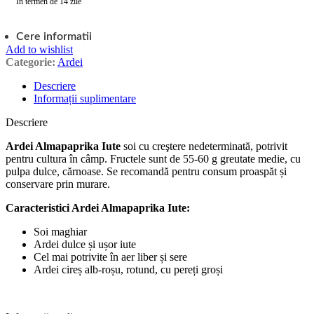
În termen de 14 zile
Cere informatii
Add to wishlist
Categorie:
Ardei
Descriere
Informații suplimentare
Descriere
Ardei Almapaprika Iute
soi cu creştere nedeterminată, potrivit
pentru cultura în câmp. Fructele sunt de 55-60 g greutate medie, cu
pulpa dulce, cărnoase. Se recomandă pentru consum proaspăt și
conservare prin murare.
Caracteristici Ardei Almapaprika Iute:
Soi maghiar
Ardei dulce și ușor iute
Cel mai potrivite în aer liber și sere
Ardei cireș alb-roșu, rotund, cu pereți groși