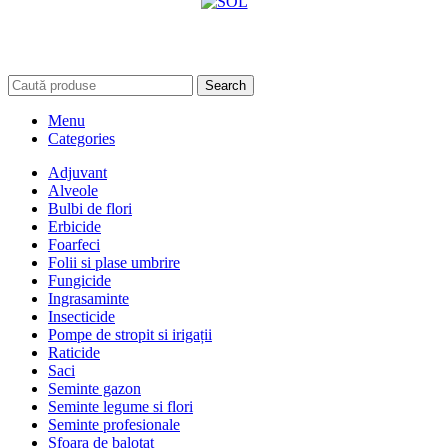
Search
Menu
Categories
Adjuvant
Alveole
Bulbi de flori
Erbicide
Foarfeci
Folii si plase umbrire
Fungicide
Ingrasaminte
Insecticide
Pompe de stropit si irigații
Raticide
Saci
Seminte gazon
Seminte legume si flori
Seminte profesionale
Sfoara de balotat