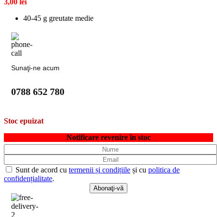
3,00
lei
40-45 g greutate medie
Sunaţi-ne acum
0788 652 780
Stoc epuizat
Notificare revenire în stoc
Sunt de acord cu
termenii și condițiile
și cu
politica de
confidențialitate
.