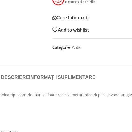
În termen de 14 zile
Cere informatii
Add to wishlist
Categorie:
Ardei
DESCRIERE
INFORMAȚII SUPLIMENTARE
ca tip ,,corn de taur” culoare rosie la maturitatea deplina, avand un gust 