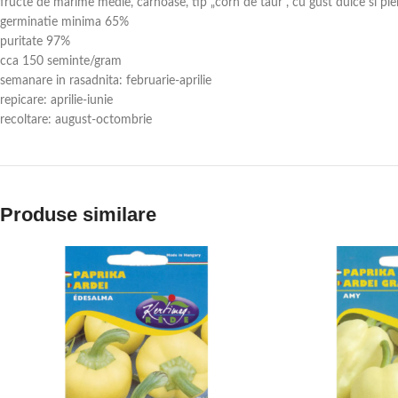
fructe de marime medie, carnoase, tip „corn de taur”, cu gust dulce si piel
germinatie minima 65%
puritate 97%
cca 150 seminte/gram
semanare in rasadnita: februarie-aprilie
repicare: aprilie-iunie
recoltare: august-octombrie
Produse similare