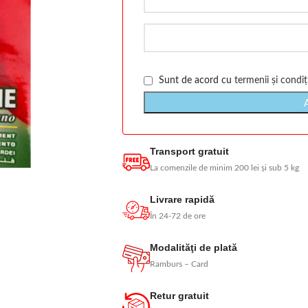
Sunt de acord cu
termenii și condiți
Transport gratuit
La comenzile de minim 200 lei și sub 5 kg
Livrare rapidă
În 24-72 de ore
Modalităţi de plată
Ramburs – Card
Retur gratuit