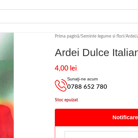
Prima pagină
/
Seminte legume si flori
/
Ardei
/
Ardei Dulce Italia
4,00
lei
Sunaţi-ne acum
0788 652 780
Stoc epuizat
Notificare