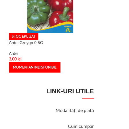
STOC EPUIZAT
STOC EPUIZAT
Ardei Greygo 0.5G
Ardei Kalorez 0.
Ardei
Ardei
3,00
lei
2,50
lei
MOMENTAN INDISPONIBIL
MOMENTAN INDI
LINK-URI UTILE
Modalităţi de plată
Cum cumpăr