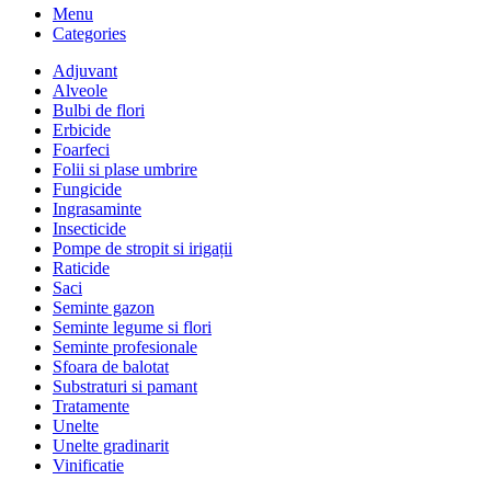
Menu
Categories
Adjuvant
Alveole
Bulbi de flori
Erbicide
Foarfeci
Folii si plase umbrire
Fungicide
Ingrasaminte
Insecticide
Pompe de stropit si irigații
Raticide
Saci
Seminte gazon
Seminte legume si flori
Seminte profesionale
Sfoara de balotat
Substraturi si pamant
Tratamente
Unelte
Unelte gradinarit
Vinificatie