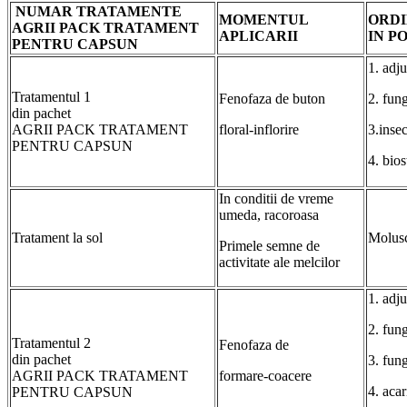
NUMAR TRATAMENTE
MOMENTUL
ORDI
AGRII PACK TRATAMENT
APLICARII
IN P
PENTRU CAPSUN
1. adj
Tratamentul 1
Fenofaza de buton
2. fun
din pachet
AGRII PACK TRATAMENT
floral-inflorire
3.ins
PENTRU CAPSUN
4. bi
In conditii de vreme
umeda, racoroasa
Tratament la sol
Molusc
Primele semne de
activitate ale melcilor
1. adj
2. fu
Tratamentul 2
Fenofaza de
din pachet
3. fu
AGRII PACK TRATAMENT
formare-coacere
4. ac
PENTRU CAPSUN