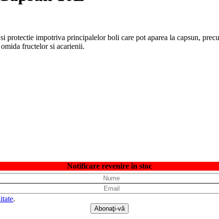
si protectie impotriva principalelor boli care pot aparea la capsun, precu
 omida fructelor si acarienii.
Notificare revenire în stoc
itate
.