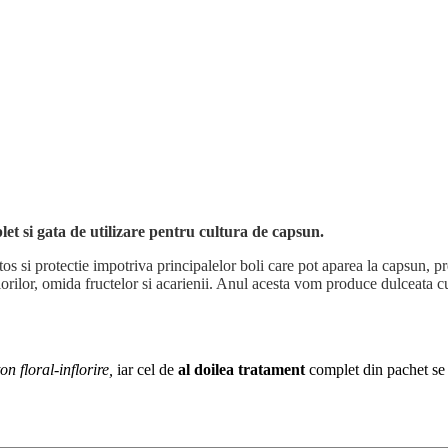
ata de utilizare pentru cultura de capsun.
os si protectie impotriva principalelor boli care pot aparea la capsun, pr
ta florilor, omida fructelor si acarienii. Anul acesta vom produce dulce
n floral-inflorire,
iar cel de
al doilea tratament
complet din pachet se