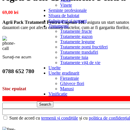
Vinete
Seminte profesionale
69,00
lei
Sfoara de balotat
Substraturi si pamant
Agrii Pack Tratament Pentru Capsun 10L
asigura un start sanatos 
Tratamente
dauantori care pot afecta calitatea fructelor, cum ar fi gargarita florilor,
Tratamente fructe
Tratamente gazon
Tratamente legume
Tratamente pomi fructiferi
Tratamente trandafiri
Sunaţi-ne acum
Tratamente tuia
Tratamente viță de vie
Unelte
0788 652 780
Unelte gradinarit
Fierastraie
Ghivece flori
Manusi
Stoc epuizat
Vinificatie
Search
Sunt de acord cu
termenii și condițiile
și cu
politica de confidențial