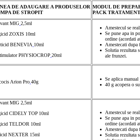
NEA DE ADAUGARE A PRODUSELOR
MODUL DE PREPAR
OMPA DE STROPIT
PACK TRATAMENT
uvant MIG
2,5ml
Amestecul se real
Se pune apa in po
gicid ZOXIS 10ml
ordine (acordati a
ecticid BENEVIA
10ml
Amestecati dupa f
Solutia rezultata
ostimulator PHYSIOCROP
20ml
ale frunzei.
Se aplica manual p
ocis Arion Pro
40g
40 g acopera o su
uvant MIG 2,5ml
Amestecul se real
ngicid CIDELY TOP 10ml
Se pune apa in po
ordine (acordati a
ngicid TELDOR 10ml
Amestecati dupa f
aricid NEXTER 15ml
Solutia rezultata