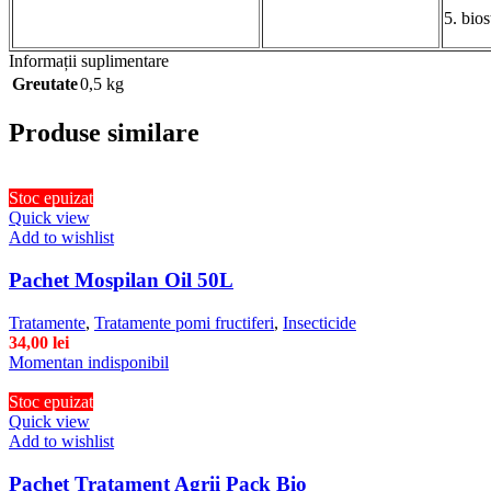
5. bi
Informații suplimentare
Greutate
0,5 kg
Produse similare
Stoc epuizat
Quick view
Add to wishlist
Pachet Mospilan Oil 50L
Tratamente
,
Tratamente pomi fructiferi
,
Insecticide
34,00
lei
Momentan indisponibil
Stoc epuizat
Quick view
Add to wishlist
Pachet Tratament Agrii Pack Bio