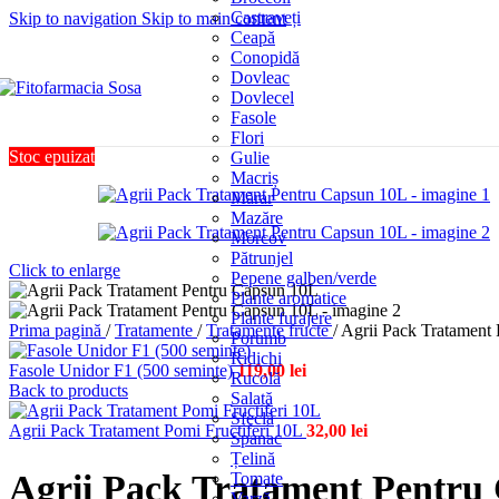
Castraveți
Skip to navigation
Skip to main content
Ceapă
Conopidă
Dovleac
Dovlecel
Fasole
Flori
Stoc epuizat
Gulie
Macriș
Mărar
Mazăre
Morcov
Pătrunjel
Click to enlarge
Pepene galben/verde
Plante aromatice
Plante furajere
Prima pagină
/
Tratamente
/
Tratamente fructe
/
Agrii Pack Tratament
Porumb
Ridichi
Fasole Unidor F1 (500 seminte)
119,00
lei
Rucolă
Back to products
Salată
Sfeclă
Agrii Pack Tratament Pomi Fructiferi 10L
32,00
lei
Spanac
Țelină
Agrii Pack Tratament Pentru
Tomate
Varză