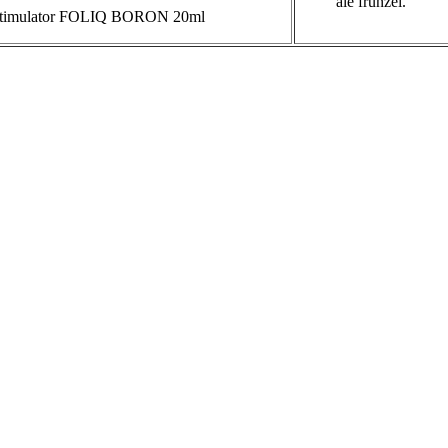
ale frunzei.
ostimulator FOLIQ BORON 20ml