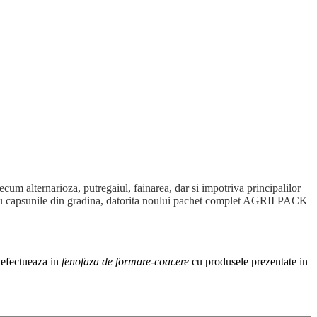
ecum alternarioza, putregaiul, fainarea, dar si impotriva principalilor
ata cu capsunile din gradina, datorita noului pachet complet AGRII PACK
 efectueaza in
fenofaza de formare-coacere
cu produsele prezentate in