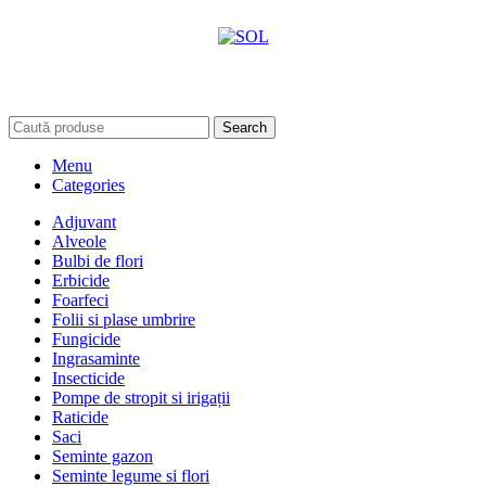
Search
Menu
Categories
Adjuvant
Alveole
Bulbi de flori
Erbicide
Foarfeci
Folii si plase umbrire
Fungicide
Ingrasaminte
Insecticide
Pompe de stropit si irigații
Raticide
Saci
Seminte gazon
Seminte legume si flori