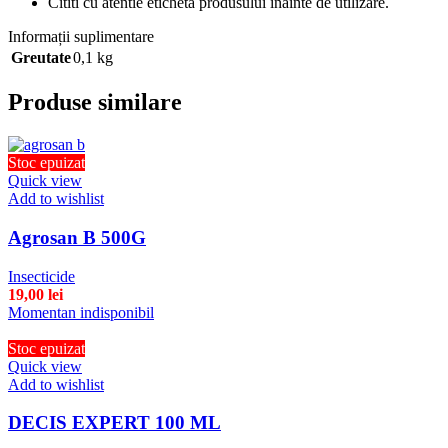
Cititi cu atentie eticheta produsului inainte de utilizare.
Informații suplimentare
Greutate
0,1 kg
Produse similare
Stoc epuizat
Quick view
Add to wishlist
Agrosan B 500G
Insecticide
19,00
lei
Momentan indisponibil
Stoc epuizat
Quick view
Add to wishlist
DECIS EXPERT 100 ML