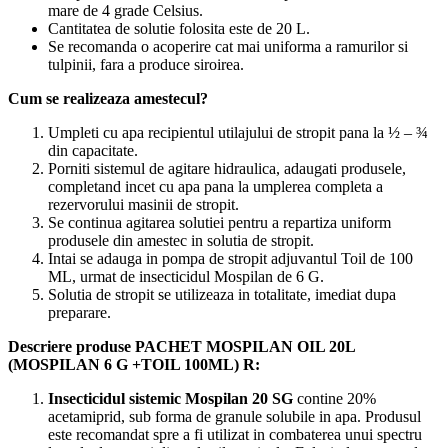
mare de 4 grade Celsius.
Cantitatea de solutie folosita este de 20 L.
Se recomanda o acoperire cat mai uniforma a ramurilor si
tulpinii, fara a produce siroirea.
Cum se realizeaza amestecul?
Umpleti cu apa recipientul utilajului de stropit pana la ½ – ¾
din capacitate.
Porniti sistemul de agitare hidraulica, adaugati produsele,
completand incet cu apa pana la umplerea completa a
rezervorului masinii de stropit.
Se continua agitarea solutiei pentru a repartiza uniform
produsele din amestec in solutia de stropit.
Intai se adauga in pompa de stropit adjuvantul Toil de 100
ML, urmat de insecticidul Mospilan de 6 G.
Solutia de stropit se utilizeaza in totalitate, imediat dupa
preparare.
Descriere produse PACHET MOSPILAN OIL 20L
(MOSPILAN 6 G +TOIL 100ML) R:
Insecticidul sistemic Mospilan 20 SG
contine 20%
acetamiprid, sub forma de granule solubile in apa. Produsul
este recomandat spre a fi utilizat in combaterea unui spectru