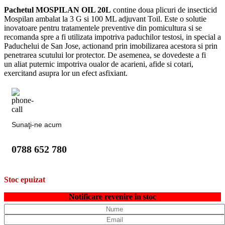
Pachetul MOSPILAN OIL 20L
contine doua plicuri de insecticid
Mospilan ambalat la 3 G si 100 ML adjuvant Toil. Este o solutie
inovatoare pentru tratamentele preventive din pomicultura si se
recomanda spre a fi utilizata impotriva paduchilor testosi, in special a
Paduchelui de San Jose, actionand prin imobilizarea acestora si prin
penetrarea scutului lor protector. De asemenea, se dovedeste a fi
un aliat puternic impotriva oualor de acarieni, afide si cotari,
exercitand asupra lor un efect asfixiant.
Sunaţi-ne acum
0788 652 780
Stoc epuizat
Notificare revenire în stoc