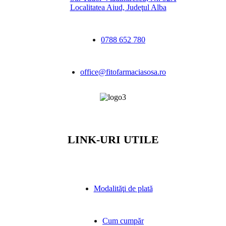
Localitatea Aiud, Judeţul Alba
0788 652 780
office@fitofarmaciasosa.ro
LINK-URI UTILE
Modalităţi de plată
Cum cumpăr