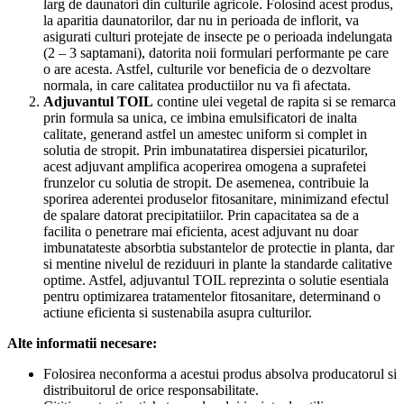
larg de daunatori din culturile agricole. Folosind acest produs,
la aparitia daunatorilor, dar nu in perioada de inflorit, va
asigurati culturi protejate de insecte pe o perioada indelungata
(2 – 3 saptamani), datorita noii formulari performante pe care
o are acesta. Astfel, culturile vor beneficia de o dezvoltare
normala, in care calitatea productiilor nu va fi afectata.
Adjuvantul TOIL
contine ulei vegetal de rapita si se remarca
prin formula sa unica, ce imbina emulsificatori de inalta
calitate, generand astfel un amestec uniform si complet in
solutia de stropit. Prin imbunatatirea dispersiei picaturilor,
acest adjuvant amplifica acoperirea omogena a suprafetei
frunzelor cu solutia de stropit. De asemenea, contribuie la
sporirea aderentei produselor fitosanitare, minimizand efectul
de spalare datorat precipitatiilor. Prin capacitatea sa de a
facilita o penetrare mai eficienta, acest adjuvant nu doar
imbunatateste absorbtia substantelor de protectie in planta, dar
si mentine nivelul de reziduuri in plante la standarde calitative
optime. Astfel, adjuvantul TOIL reprezinta o solutie esentiala
pentru optimizarea tratamentelor fitosanitare, determinand o
actiune eficienta si sustenabila asupra culturilor.
Alte informatii necesare:
Folosirea neconforma a acestui produs absolva producatorul si
distribuitorul de orice responsabilitate.