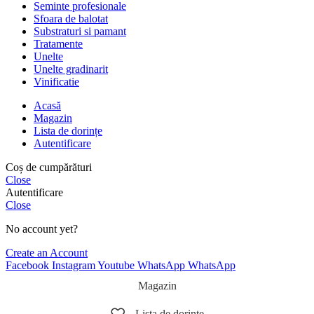
Seminte profesionale
Sfoara de balotat
Substraturi si pamant
Tratamente
Unelte
Unelte gradinarit
Vinificatie
Acasă
Magazin
Lista de dorințe
Autentificare
Coș de cumpărături
Close
Autentificare
Close
No account yet?
Create an Account
Facebook
Instagram
Youtube
WhatsApp
WhatsApp
Magazin
Lista de dorințe