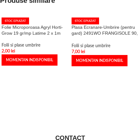
Produse similare
STOC EPUIZAT
STOC EPUIZAT
Folie Microporoasa Agryl Horti-
Plasa Ecranare-Umbrire (pentru
Grow 19 gr/mp Latime 2 x 1m
gard) 2491WO FRANGISOLE 90,
88%, 85gr/mp, verde inchis, 1.5 x
1m
Folii si plase umbrire
Folii si plase umbrire
2,00
lei
7,00
lei
MOMENTAN INDISPONIBIL
MOMENTAN INDISPONIBIL
CONTACT