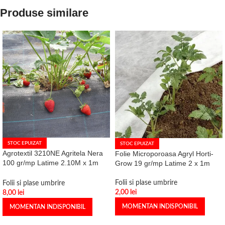
Produse similare
STOC EPUIZAT
STOC EPUIZAT
Agrotextil 3210NE Agritela Nera
Folie Microporoasa Agryl Horti-
100 gr/mp Latime 2.10M x 1m
Grow 19 gr/mp Latime 2 x 1m
Negru
Folii si plase umbrire
Folii si plase umbrire
2,00
lei
8,00
lei
MOMENTAN INDISPONIBIL
MOMENTAN INDISPONIBIL