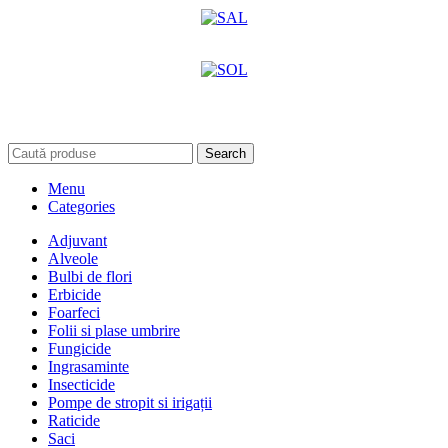
Search
Menu
Categories
Adjuvant
Alveole
Bulbi de flori
Erbicide
Foarfeci
Folii si plase umbrire
Fungicide
Ingrasaminte
Insecticide
Pompe de stropit si irigații
Raticide
Saci