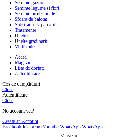
Seminte gazon
Seminte legume si flori
Seminte profesionale
Sfoara de balotat
Substraturi si pamant
Tratamente
Unelte
Unelte gradinarit
Vinificatie
Acasă
Magazin
Lista de dorințe
Autentificare
Coș de cumpărături
Close
Autentificare
Close
No account yet?
Create an Account
Facebook
Instagram
Youtube
WhatsApp
WhatsApp
Magazin