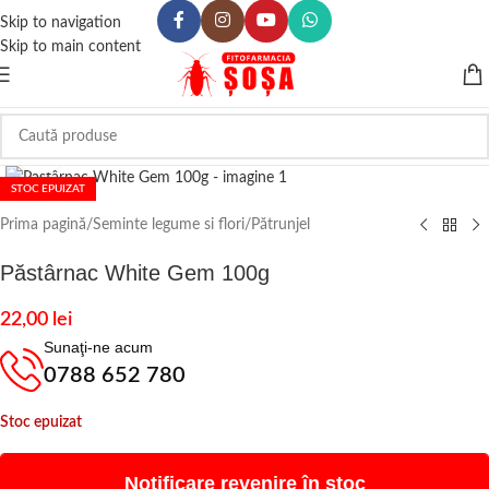
Skip to navigation
Skip to main content
Click to enlarge
STOC EPUIZAT
Prima pagină
/
Seminte legume si flori
/
Pătrunjel
Păstârnac White Gem 100g
22,00
lei
Sunaţi-ne acum
0788 652 780
Stoc epuizat
Notificare revenire în stoc