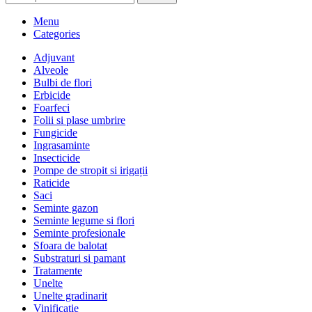
Menu
Categories
Adjuvant
Alveole
Bulbi de flori
Erbicide
Foarfeci
Folii si plase umbrire
Fungicide
Ingrasaminte
Insecticide
Pompe de stropit si irigații
Raticide
Saci
Seminte gazon
Seminte legume si flori
Seminte profesionale
Sfoara de balotat
Substraturi si pamant
Tratamente
Unelte
Unelte gradinarit
Vinificatie