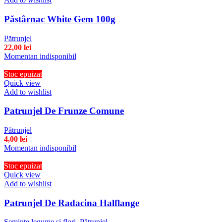
Păstârnac White Gem 100g
Pătrunjel
22,00
lei
Momentan indisponibil
Stoc epuizat
Quick view
Add to wishlist
Patrunjel De Frunze Comune
Pătrunjel
4,00
lei
Momentan indisponibil
Stoc epuizat
Quick view
Add to wishlist
Patrunjel De Radacina Halflange
Seminte legume si flori
,
Pătrunjel