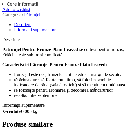
Cere informatii
Add to wishlist
Categorie:
Pătrunjel
Descriere
Informații suplimentare
Descriere
Pătrunjel Pentru Frunze Plain Leaved
se cultivă pentru frunziş,
rădăcina este subțire și ramificată.
Caracteristici Pătrunjel Pentru Frunze Plain Leaved:
frunzișul este des, frunzele sunt netede cu marginile secate.
răsărirea durează foarte mult timp, să folosim semințe
indicatoare de rând (salată, ridichi) și să menținem umiditatea.
se foloseşte pentru aromarea şi decorarea mâncărurilor.
recoltă: iulie-septembrie
Informații suplimentare
Greutate
0,005 kg
Produse similare