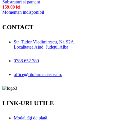
Substraturi si pamant
159,00
lei
Momentan indisponibil
CONTACT
Str. Tudor Vladimirescu, Nr. 92A
Localitatea Aiud, Judeţul Alba
0788 652 780
office@fitofarmaciasosa.ro
LINK-URI UTILE
Modalităţi de plată