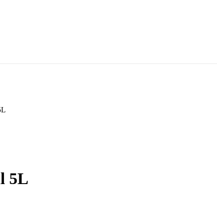
5L
l 5L