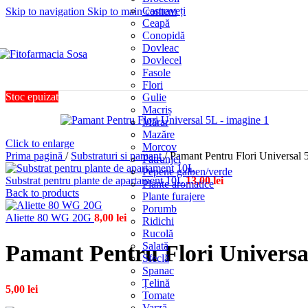
Castraveți
Skip to navigation
Skip to main content
Ceapă
Conopidă
Dovleac
Dovlecel
Fasole
Flori
Stoc epuizat
Gulie
Macriș
Mărar
Mazăre
Click to enlarge
Morcov
Prima pagină
/
Substraturi si pamant
/
Pamant Pentru Flori Universal 
Pătrunjel
Pepene galben/verde
Substrat pentru plante de apartament 10L
13,00
lei
Plante aromatice
Back to products
Plante furajere
Porumb
Aliette 80 WG 20G
8,00
lei
Ridichi
Rucolă
Salată
Pamant Pentru Flori Universa
Sfeclă
Spanac
Țelină
5,00
lei
Tomate
Varză