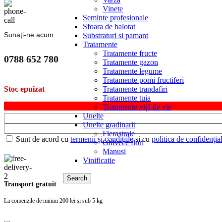
Vinete
Seminte profesionale
Sfoara de balotat
Sunaţi-ne acum
Substraturi si pamant
Tratamente
Tratamente fructe
0788 652 780
Tratamente gazon
Tratamente legume
Tratamente pomi fructiferi
Tratamente trandafiri
Stoc epuizat
Tratamente tuia
Tratamente viță de vie
Unelte
Unelte gradinarit
Fierastraie
Sunt de acord cu
termenii și condițiile
și cu
politica de confidențial
Ghivece flori
Manusi
Vinificatie
Search
Transport gratuit
La comenzile de minim 200 lei și sub 5 kg