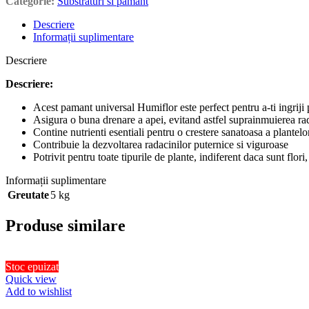
Categorie:
Substraturi si pamant
Descriere
Informații suplimentare
Descriere
Descriere:
Acest pamant universal Humiflor este perfect pentru a-ti ingriji p
Asigura o buna drenare a apei, evitand astfel suprainmuierea rad
Contine nutrienti esentiali pentru o crestere sanatoasa a plantelo
Contribuie la dezvoltarea radacinilor puternice si viguroase
Potrivit pentru toate tipurile de plante, indiferent daca sunt flo
Informații suplimentare
Greutate
5 kg
Produse similare
Stoc epuizat
Quick view
Add to wishlist