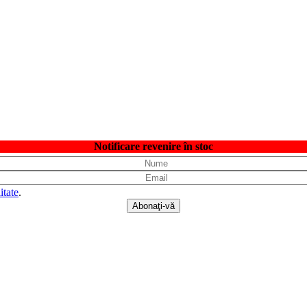
Notificare revenire în stoc
itate
.