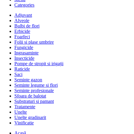
Categories
Adjuvant
Alveole
Bulbi de flori
Erbicide
Foarfeci
Folii si plase umbrire
Fungicide
Ingrasaminte
Insecticide
Pompe de stropit si irigații
Raticide
Saci
Seminte gazon
Seminte legume si flori
Seminte profesionale
Sfoara de balotat
Substraturi si pamant
Tratamente
Unelte
Unelte gradinarit
Vinificatie
Acasă