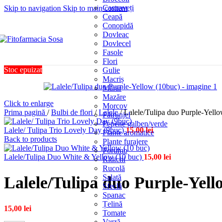
Castraveți
Skip to navigation
Skip to main content
Ceapă
Conopidă
Dovleac
Dovlecel
Fasole
Flori
Stoc epuizat
Gulie
Macriș
Mărar
Mazăre
Click to enlarge
Morcov
Prima pagină
/
Bulbi de flori
/
Lalele
/
Lalele/Tulipa duo Purple-Yell
Pătrunjel
Pepene galben/verde
Lalele/ Tulipa Trio Lovely Day (9buc)
15,00
lei
Plante aromatice
Back to products
Plante furajere
Porumb
Lalele/Tulipa Duo White & Yellow (10 buc)
15,00
lei
Ridichi
Rucolă
Salată
Lalele/Tulipa duo Purple-Yell
Sfeclă
Spanac
Țelină
15,00
lei
Tomate
Varză