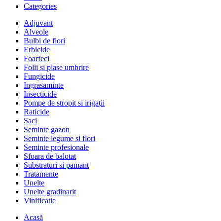
Categories
Adjuvant
Alveole
Bulbi de flori
Erbicide
Foarfeci
Folii si plase umbrire
Fungicide
Ingrasaminte
Insecticide
Pompe de stropit si irigații
Raticide
Saci
Seminte gazon
Seminte legume si flori
Seminte profesionale
Sfoara de balotat
Substraturi si pamant
Tratamente
Unelte
Unelte gradinarit
Vinificatie
Acasă