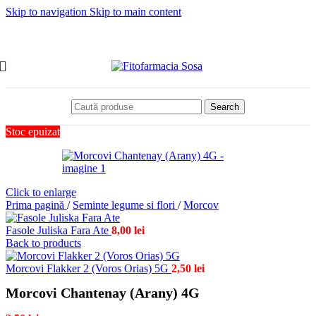
Skip to navigation
Skip to main content
Search
Stoc epuizat
Click to enlarge
Prima pagină
/
Seminte legume si flori
/
Morcov
Fasole Juliska Fara Ate
8,00
lei
Back to products
Morcovi Flakker 2 (Voros Orias) 5G
2,50
lei
Morcovi Chantenay (Arany) 4G