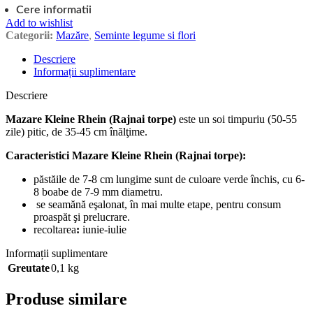
Cere informatii
Add to wishlist
Categorii:
Mazăre
,
Seminte legume si flori
Descriere
Informații suplimentare
Descriere
Mazare Kleine Rhein (Rajnai torpe)
este un soi timpuriu (50-55
zile) pitic, de 35-45 cm înălţime.
Caracteristici
Mazare Kleine Rhein (Rajnai torpe):
păstăile de 7-8 cm lungime sunt de culoare verde închis, cu 6-
8 boabe de 7-9 mm diametru.
se seamănă eşalonat, în mai multe etape, pentru consum
proaspăt şi prelucrare.
recoltarea
:
iunie-iulie
Informații suplimentare
Greutate
0,1 kg
Produse similare