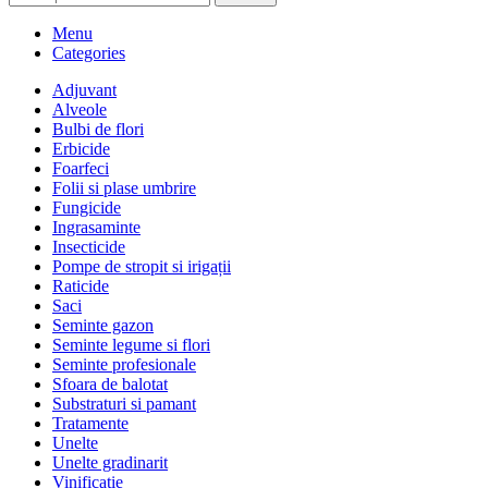
Menu
Categories
Adjuvant
Alveole
Bulbi de flori
Erbicide
Foarfeci
Folii si plase umbrire
Fungicide
Ingrasaminte
Insecticide
Pompe de stropit si irigații
Raticide
Saci
Seminte gazon
Seminte legume si flori
Seminte profesionale
Sfoara de balotat
Substraturi si pamant
Tratamente
Unelte
Unelte gradinarit
Vinificatie