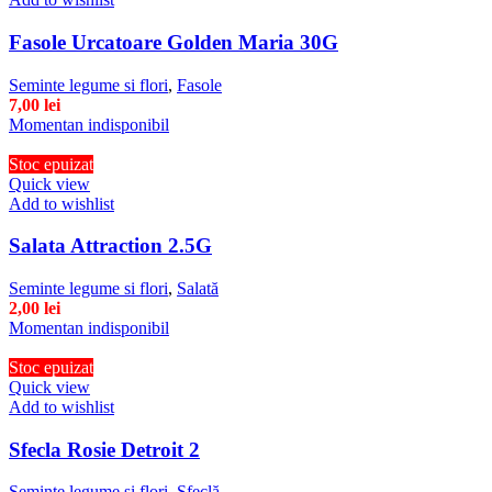
Fasole Urcatoare Golden Maria 30G
Seminte legume si flori
,
Fasole
7,00
lei
Momentan indisponibil
Stoc epuizat
Quick view
Add to wishlist
Salata Attraction 2.5G
Seminte legume si flori
,
Salată
2,00
lei
Momentan indisponibil
Stoc epuizat
Quick view
Add to wishlist
Sfecla Rosie Detroit 2
Seminte legume si flori
,
Sfeclă