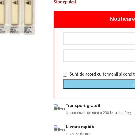
Stoc epuizat
Notificare
Sunt de acord cu
termenii și condiți
Transport gratuit
La comenzile de minim 200 lei și sub 5 kg
Livrare rapidă
În 24-72 de ore