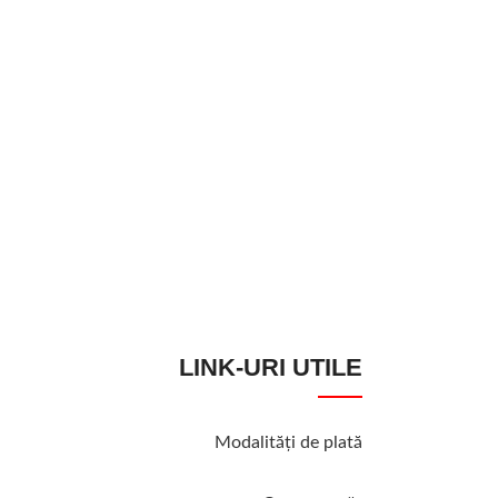
STOC EPUIZAT
Nissorun 10 WP 
Insecticide
4,00
lei
MOMENTAN INDI
LINK-URI UTILE
Modalităţi de plată