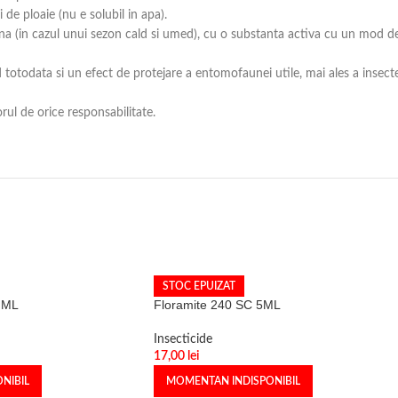
i de ploaie (nu e solubil in apa).
a (in cazul unui sezon cald si umed), cu o substanta activa cu un mod de a
totodata si un efect de protejare a entomofaunei utile, mai ales a insectel
ul de orice responsabilitate.
STOC EPUIZAT
 ML
Floramite 240 SC 5ML
Insecticide
17,00
lei
NIBIL
MOMENTAN INDISPONIBIL