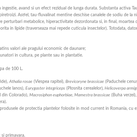
n ingestie, avand si un efect rezidual de lunga durata. Substanta activa Ta
piretroizi. Astfel, tau-fluvalinat mentine deschise canalele de sodiu de la ni
perturbari metabolice, hiperactivitate dezordonata si, in final, moartea 
orita in lipide (traverseaza mai repede cuticula insectelor). Totodata, datori
a atins valori ale pragului economic de daunare;
unatori in cultura, pe plante sau in plantatie.
apa de 100 L.
ide),
Athalia rosae
(Viespea rapitei),
Brevicoryne brassicae
(Paduchele cenusi
uchele lanos),
Eurygaster integriceps
(Plosnita cerealelor)
, Helicoverpa armi
 din Colorado),
Macrosiphon euphorbiae, Mamestra brassicae
(Buha verzei)
ra).
rodusele de protectia plantelor folosite in mod current in Romania, cu exc
t si primavara.