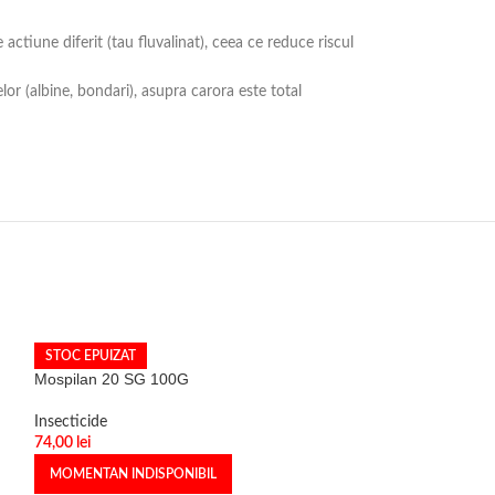
ctiune diferit (tau fluvalinat), ceea ce reduce riscul
or (albine, bondari), asupra carora este total
STOC EPUIZAT
Mospilan 20 SG 100G
Insecticide
74,00
lei
MOMENTAN INDISPONIBIL