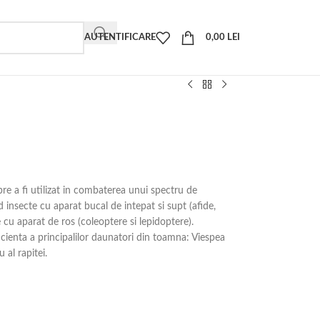
AUTENTIFICARE
0,00
LEI
e a fi utilizat in combaterea unui spectru de
nd insecte cu aparat bucal de intepat si supt (afide,
te cu aparat de ros (coleoptere si lepidoptere).
ienta a principalilor daunatori din toamna: Viespea
u al rapitei.