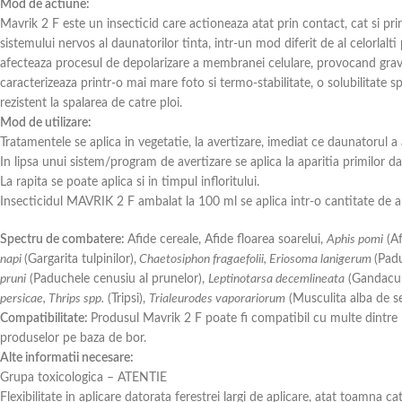
Mod de actiune:
Mavrik 2 F este un insecticid care actioneaza atat prin contact, cat si pri
sistemului nervos al daunatorilor tinta, intr-un mod diferit de al celorlalti 
afecteaza procesul de depolarizare a membranei celulare, provocand grave 
caracterizeaza printr-o mai mare foto si termo-stabilitate, o solubilitate sp
rezistent la spalarea de catre ploi.
Mod de utilizare:
Tratamentele se aplica in vegetatie, la avertizare, imediat ce daunatorul 
In lipsa unui sistem/program de avertizare se aplica la aparitia primilor da
La rapita se poate aplica si in timpul infloritului.
Insecticidul MAVRIK 2 F ambalat la 100 ml se aplica intr-o cantitate de 
Spectru de combatere:
Afide cereale, Afide floarea soarelui,
Aphis pomi
(Af
napi
(Gargarita tulpinilor),
Chaetosiphon fragaefolii, Eriosoma lanigerum
(Pad
pruni
(Paduchele cenusiu al prunelor),
Leptinotarsa decemlineata
(Gandacul
persicae, Thrips spp.
(Tripsi),
Trialeurodes vaporariorum
(Musculita alba de se
Compatibilitate:
Produsul Mavrik 2 F poate fi compatibil cu multe dintre p
produselor pe baza de bor.
Alte informatii necesare:
Grupa toxicologica – ATENTIE
Flexibilitate in aplicare datorata ferestrei largi de aplicare, atat toamna ca