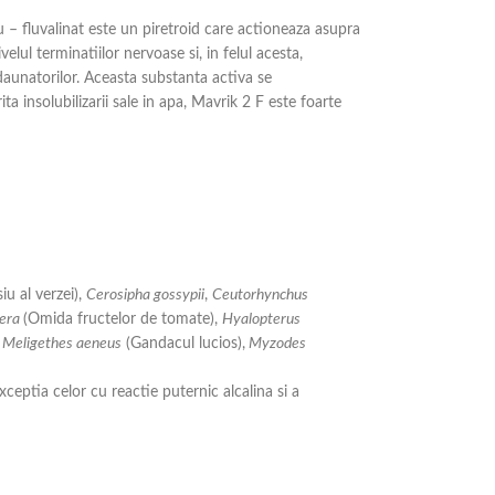
u – fluvalinat este un piretroid care actioneaza asupra
velul terminatiilor nervoase si, in felul acesta,
daunatorilor. Aceasta substanta activa se
ta insolubilizarii sale in apa, Mavrik 2 F este foarte
u al verzei),
Cerosipha gossypii
,
Ceutorhynchus
gera
(Omida fructelor de tomate),
Hyalopterus
,
Meligethes aeneus
(Gandacul lucios),
Myzodes
eptia celor cu reactie puternic alcalina si a