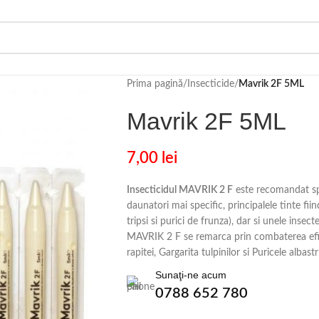
Prima pagină
/
Insecticide
/
Mavrik 2F 5ML
Mavrik 2F 5ML
7,00
lei
Insecticidul MAVRIK 2 F
este recomandat spr
daunatori mai specific, principalele tinte fii
tripsi si purici de frunza), dar si unele insec
MAVRIK 2 F se remarca prin combaterea efic
rapitei, Gargarita tulpinilor si Puricele albastr
Sunaţi-ne acum
0788 652 780