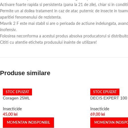
Activare foarte rapida si persistenta (pana la 21 de zile), chiar si in conditi
Permite un al doilea tratament in caz de atac puternic de insecte in toamn
aparitiei fenomenului de rezistenta.
Mavrik 2 F este mai stabil si are o perioada de actiune indelungata, avand 
inofensiv.
Folosirea neconforma a acestui produs absolva producatorul si distribuitor
Cititi cu atentie eticheta produsului inainte de utilizare!
Produse similare
STOC EPUIZAT
STOC EPUIZAT
Coragen 25ML
DECIS EXPERT 100
Insecticide
Insecticide
45,00
lei
69,00
lei
MOMENTAN INDISPONIBIL
MOMENTAN INDISPO