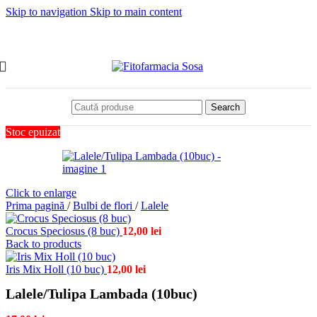
Skip to navigation
Skip to main content
Search
Stoc epuizat
Click to enlarge
Prima pagină
/
Bulbi de flori
/
Lalele
Crocus Speciosus (8 buc)
12,00
lei
Back to products
Iris Mix Holl (10 buc)
12,00
lei
Lalele/Tulipa Lambada (10buc)