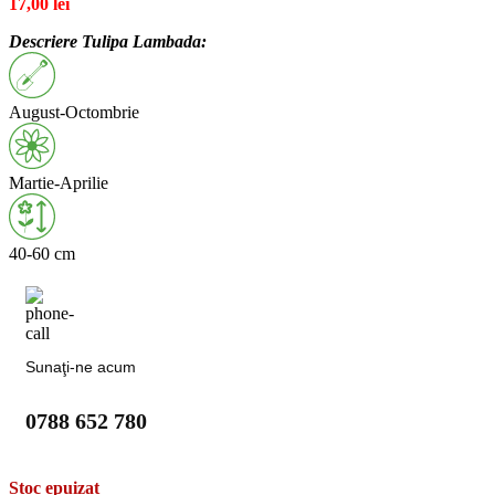
17,00
lei
Descriere Tulipa Lambada:
August-Octombrie
Martie-Aprilie
40-60 cm
Sunaţi-ne acum
0788 652 780
Stoc epuizat