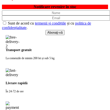
Notificare revenire în stoc
Sunt de acord cu
termenii și condițiile
și cu
politica de
confidențialitate
.
Transport gratuit
La comenzile de minim 200 lei și sub 5 kg
Livrare rapidă
În 24-72 de ore