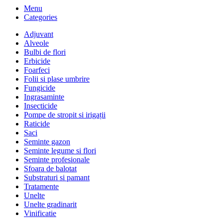
Menu
Categories
Adjuvant
Alveole
Bulbi de flori
Erbicide
Foarfeci
Folii si plase umbrire
Fungicide
Ingrasaminte
Insecticide
Pompe de stropit si irigații
Raticide
Saci
Seminte gazon
Seminte legume si flori
Seminte profesionale
Sfoara de balotat
Substraturi si pamant
Tratamente
Unelte
Unelte gradinarit
Vinificatie