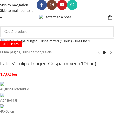
Skip to navigation
Skip to main content
Click to enlarge
STOC EPUIZAT
Prima pagină
/
Bulbi de flori
/
Lalele
Lalele/ Tulipa fringed Crispa mixed (10buc)
17,00
lei
August-Octombrie
Aprilie-Mai
40-60 cm